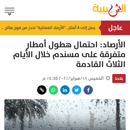
عاجل
لتأمين احتياجات المرضى.. "بنوك الدم" تُحدد مواعيد وأماكن التبرع بـ "بوشر" و "السيب"
يصل إلى 4 أمتار.. "الأرصاد العمانية" تحذر من موج هائج على سواحل بحر العرب
منذ ساعتين
الأرصاد: احتمال هطول أمطار
متفرقة على مسندم خلال الأيام
الثلاث القادمة
الخميس ١٨/فبراير/٢٠٢١ ١٤:٤٥ م
بلادنا