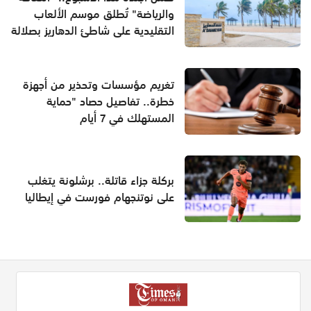
والرياضة" تُطلق موسم الألعاب
التقليدية على شاطئ الدهاريز بصلالة
تغريم مؤسسات وتحذير من أجهزة
خطرة.. تفاصيل حصاد "حماية
المستهلك في 7 أيام
بركلة جزاء قاتلة.. برشلونة يتغلب
على نوتنجهام فورست في إيطاليا