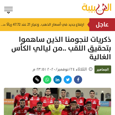
عاجل
4 إرشادات من شرطة عُمان السلطانية للقيادة في الأجواء المغبرة
ارتفاع جديد في أسعار الذهب.. وعيار 21 عند 47.72 ريالًا
منذ ٧ ساعات
منذ ٧ ساعات
ذكريات لنجومنا الذين ساهموا
بتحقيق اللقب ..من ليالي الكأس
الغالية
الثلاثاء ٢٤/نوفمبر/٢٠٢٠ ٢٣:٥١ م
الجماهير