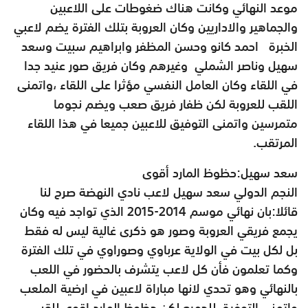
موعد النهائي وكانت هناك ضغوطات على اللاعبين
والجماهير والاداريين وكان العروبة بتلك الفترة يضم لاعبي
الخبرة احمد كانو وحسن المظفر وابراهيم سبيت وسعد
سهيل وناصر الشملي وغيرهم وكان فريق صور عنيد جدا
في اللقاء وكان العامل النفسي مؤثرا على اللقاء ،واتمنى
اللقب للعروبة لكن ظفار فريق صعب ويضم نجوما
متمرسين واتمنى التوفيق للاعبين جميعا في هذا اللقاء
المرتقب.
سعد سهيل:حظوظ المارد أقوى
النجم الدولي سعد سهيل لاعب نادي النهضة صرح لنا
قائلا:بان نهائي موسم 2014-2015 الذي تواجد فيه وكان
يجمع فريقي العروبة وصور هو ذكرى غالية ليس له فقط
بل لكل بيت في الولاية عرباوي وصوراوي في تلك الفترة
وكما تعلمون فأن كل لاعب يتشرف بالحضور في اللعب
بالنهائي وهو تحدي لانها مباراة لاعبين في ارضية الملعب
واتمنى التوفيق للجميع لكن حظوظ المارد اقوى للقب