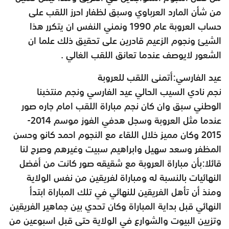
من شأن المارد العرباوي وسبق لظفار احرز اللقب على
حساب العروبة عام 1990 ونمني النفس ان يتكرر هذا
الشيئ ونجوم الزعيم قادرين على تحقيق ذلك علما ان
الشعور لايوصف عندما تعانق اللقب الغالي .
عيد الفارسي:أتمنى اللقب للعروبة
نجم نادي السيب الحالي عيد الفارسي ونجم منتخبنا
الوطني سبق وان كان نجم مباراة اللقب امام جاره صور
عندما مثل العروبة وسجل هدفي الفوز موسم 2014-
2015 وكان مميز خلال اللقاء مع النجوم احمد كانو وحسن
المظفر وسعد سهيل وابراهيم سبيت وغيرهم وصرح لنا
قائلا:بأن مباراة العروبة مع شقيقه صور كانت من أفضل
النهائيات بالنسبة له ومباراة لفريقين من نفس الولاية
ومنذ أن تأهل الفريقين للنهائي في تلك المباراة ابتدأ
النهائي قبل بداية المباراة وكان تحدي بين جماهير الفريقين
وتزيين البيوت والشوارع في الولاية حتى قبل اسبوعين من