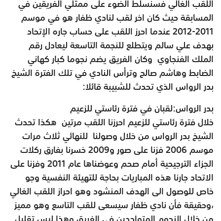
اللقب الغالي فسنسلط الضوء على ممثلي الفريقين في
المسابقة حيث كان اخر لقب لنادي ظفار هو في موسم
2011-2012 عندما احرز اللقب على حساب جاره الإتحاد
بهدف علي سالم ويتطلع للنجمة التاسعة ليعادل رقم
الملك الفنجاوي وكان الفريق يضم نجوما كبار كهاني
الضابط وهاشم صالح وترأس النادي في تلك الفترة الشيخ
بدر الرواس الذي تحدث للشبيبة قائلا:
بدر الرواس:لقبان في فترة رئاستي للزعيم
خلال فترة رئاستي للزعيم احرزنا اللقب مرتين هكذا تحدث
الشيخ بدر الرواس من خلال وصولنا للنهائي ثلاث مرات
موسم 2006 فزنا على صور و2009 خسرنا بفارق ركلات
الجزاء الترجيحية أمام صحم وعوضناها عام 2011 وفزنا على
الاتحاد جارنا هذه المباريات بحاجة للتهيئة النفسية وجو
خاص للوصول الى الهدف المنشود وهو احراز اللقب الغالي
،وحقيقة فأن نادي ظفار سيسعى للقب التاسع وهو مميز
من خلال النجوم المتواجدين في الفريق وهذا ليس تقليل