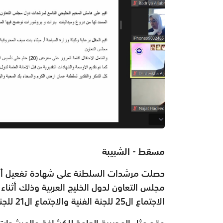
مسقط - الشبيبة
حصلت مرشدات السلطنة على شهادة تفعيل أهد
مجلس التعاون لدول الخليج العربية وذلك أثنا
الاجتماع ال25 للجنة الفنية والاجتماع ال21 للجنة التدريب والبرامج لمرشدات دول الخليج.
وقد مثل المديرية العامة للكشافة والمرشدات 