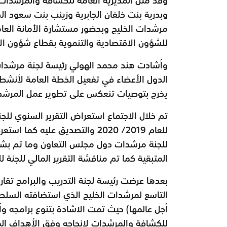
وبدرية بنت خلفان الجابرية وزينب بنت سعود الح
مرشدات الخليج وبحضور مستشارة الأمانة العام
للشؤون الاقتصادية والتنموية بقطاع شؤون الان
وأشادت هند محمد الهولي رئيسة لجنة مرشدات ا
الدول الأعضاء في تفعيل الخطة العامة لأنشط
يخرج بتوصيات تنعكس على تطوير عمل المرشدات
تم خلال الاجتماع استعراض التقرير السنوي لل
للعام 2019/ 2020 والتصديق عليه
للجنة مرشدات دول مجلس التعاون وما تم بشأن
المتبقية كما تم مناقشة التقرير المالي للجنة للعام 2019م والتصديق
بعدها عرضت رئيسة لجنة التدريب والبرامج تقاري
أجل عالمها) حيث تمت الاشادة بتنوع برامجه وأ
للكشافة والمرشدات لإنجاحه وفق الأهداف ا