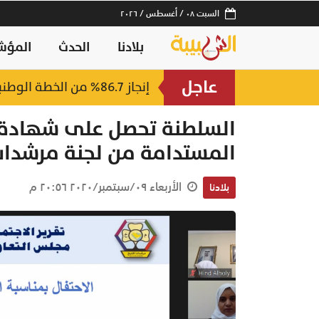
السبت ٠٨ / أغسطس / ٢٠٢٦
بلادنا
الحدث
المؤش
عاجل
إنجاز 86.7% من الخطة الوطنية.. قفزة بـ التجارة الإلكترونية في سلطنة عُمان
السلطنة تحصل على شهادة ت
المستدامة من لجنة مرشدات
الأربعاء ٠٩/سبتمبر/٢٠٢٠ ٢٠:٥٦ م
بلادنا