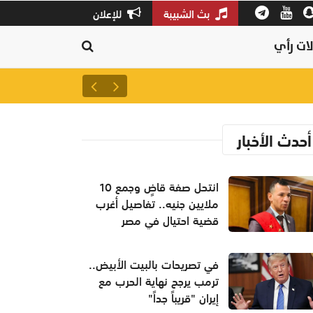
بث الشبيبة
للإعلان
ات رأي
بمشاركة 100 عارض.. انطلاق ملتقى ومعرض الأمن الغذائي 2026 بصلالة بعد غدٍ
أحدث الأخبار
انتحل صفة قاضٍ وجمع 10
ملايين جنيه.. تفاصيل أغرب
قضية احتيال في مصر
في تصريحات بالبيت الأبيض..
ترمب يرجح نهاية الحرب مع
إيران "قريباً جداً"