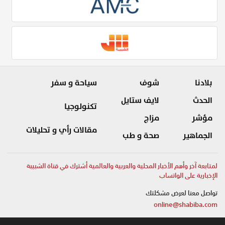
بلادنا
شوف
سياحة و سفر
الحدث
لايف ستايل
تكنولوجيا
مؤشر
مزاج
مقالات رأي و تحليلات
الجماهير
صحة و طب
لمتابعة آخر وأهم الأخبار المحلية والعربية والعالمية أشترك في قناة الشبيبة
الإخبارية على الواتساب
تواصل معنا لعرض مشكلتك
online@shabiba.com