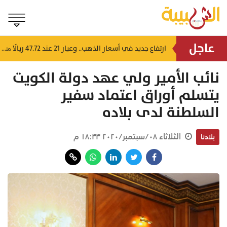
عاجل
4 إرشادات من شرطة عُمان السلطانية للقيادة في الأجواء المغبرة
ارتفاع جديد في أسعار الذهب.. وعيار 21 عند 47.72 ريالًا
منذ ٤ ساعات
منذ ٤ ساعات
نائب الأمير ولي عهد دولة الكويت
يتسلم أوراق اعتماد سفير
السلطنة لدى بلاده
الثلاثاء ٠٨/سبتمبر/٢٠٢٠ ١٨:٣٣ م
بلادنا