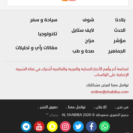
بلادنا
شوف
سياحة و سفر
الحدث
لايف ستايل
تكنولوجيا
مؤشر
مزاج
مقالات رأي و تحليلات
الجماهير
صحة و طب
لمتابعة آخر وأهم الأخبار المحلية والعربية والعالمية أشترك في قناة الشبيبة
الإخبارية على الواتساب
تواصل معنا لعرض مشكلتك
online@shabiba.com
من نحن .
للاعلان .
تواصل معنا .
حقوق النشر .
جميع الحقوق محفوظة © AL SHABIBA 2026
بيتوايز ™