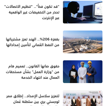
"قد تكون فخاً".. "تنظيم الاتصالات"
تحذر من التخفيضات غير الواقعية
عبر الإنترنت
بقفزة 206%.. الهند تعزز مشترياتها
من النفط العُماني لتأمين إمداداتها
حقوق صانها القانون.. تعميم هام
من "وزارة العمل" بشأن مستحقات
العمال عند انتهاء الخدمة
لتعزيز سلاسل الإمداد.. إطلاق ممر
لوجستي بري بين سلطنة عُمان