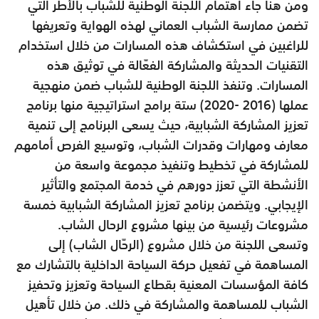
ومن هنا جاء اهتمام اللجنة الوطنية للشباب بالأُطر التي
تضمن ممارسة الشباب العماني لهذه الهواية وتعريفها
للراغبين في استكشاف هذه المسارات من خلال استخدام
التقنيات الحديثة والمشاركة الفعّالة في توثيق هذه
المسارات. وتنفذ اللجنة الوطنية للشباب ضمن منهجية
عملها (2016 -2020) ستة برامج استراتيجية منها برنامج
تعزيز المشاركة الشبابية، حيث يسعى البرنامج إلى تنمية
معارف ومهارات وقدرات الشباب، وتوسيع الفرص أمامهم
للمشاركة في تخطيط وتنفيذ مجموعة واسعة من
الأنشطة التي تعزز دورهم في خدمة المجتمع والتأثير
الإيجابي. ويتضمن برنامج تعزيز المشاركة الشبابية خمسة
مشروعات رئيسية من بينها مشروع الرحال الشاب.
وتسعى اللجنة من خلال مشروع (الرحّال الشاب) إلى
المساهمة في تفعيل حركة السياحة الداخلية بالتشارك مع
كافة المؤسسات المعنية بقطاع السياحة وتعزيز وتحفيز
الشباب للمساهمة والمشاركة في ذلك. من خلال تأهيل