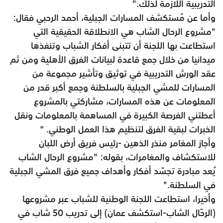
التدريبية اللازمة لذلك."
وأما عن مُستكشف المسارات الجبلية، أحمد الرحبي فقال:
"مشروع الرحال الشاب هي الانطلاقة الحقيقية التي
استطاعت بها اللجنة أن تتبنى أفكار الشباب وتنفذها
ميدانيا من خلال جمع قاعدة لبيانات الفرق الأهلية ومن ثم
عقد الورش التدريبية في توثيق وتأشير مجموعة من
المسارات للمشي الجبلية بالسلطنة وجمع أكبر قدر من
المعلومات عن هذه المسارات، مشاركتي بالمشروع
أعطتني الفرصة الكبيرة في المساهمة بالمعلومات ونقل
الخبرات لبقية الفرق لتنظيم هذا العمل الوطني. “
وأجاز المغامر منذر الذهين -رئيس فريق أرض اللبان
للاستكشاف والمغامرات، بقوله: "مشروع الرحال الشاب
يُعد مبادرة تجسّد أفكار وأهداف جميع فرق المشي الجبلية
في السلطنة."
وأخيرا، استطاعت اللجنة الوطنية للشباب عبر مشروعها
(الرحّال الشاب-استكشف عمان) إلى تدريب 50 شاب في