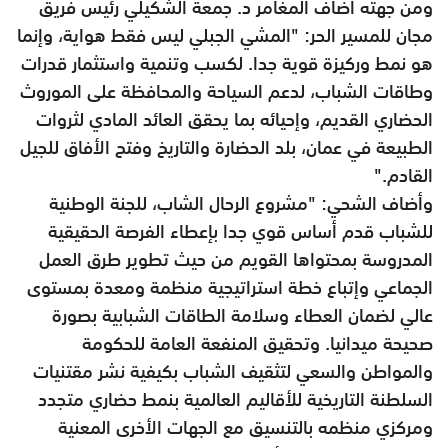
ومن جهته أضاف المغامر د. جمعة الشكيلي رئيس فريق
مجان للمسير الحر: "المشي الجبلي ليس فقط هواية، وإنما
هو نمط وركيزة قوية جدا. لكسب وتنمية واستثمار قدرات
وطاقات الشباب، لدعم السياحة والمحافظة على الموروث
الحضاري القديم، وإحيائه بما يحقق العائد المادي لثروات
الطبيعة في عمان، بلد الحضارة والتاريخ وفتح الأفاق للجيل
القادم."
وأضاف الشحي: "مشروع الرحال الشاب، للجنة الوطنية
للشباب قدم أساس قوي جدا بإعطاء الفرصة الحقيقية
المدروسة بمحتواها القويم من حيث تطوير طرق العمل
الجماعي وإتباع خطة استراتيجية منظمة ومعدة بمستوى
عالي لضمان العطاء وسلامة الطاقات الشبابية بصورة
صحيحة ميدانيا. وتحقيق المنفعة العامة للحكومة
والمواطن والسعي لتثقيف الشباب بكيفية نشر مقتنيات
السلطنة التاريخية للأقاليم العالمية بنمط حضاري متجدد
ومركزي منظمه بالتنسيق مع الجهات الأخرى المعنية