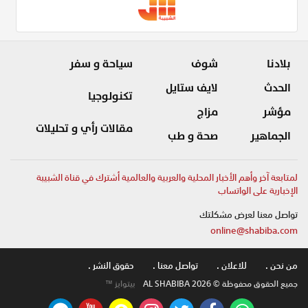
بلادنا
شوف
سياحة و سفر
الحدث
لايف ستايل
تكنولوجيا
مؤشر
مزاج
مقالات رأي و تحليلات
الجماهير
صحة و طب
لمتابعة آخر وأهم الأخبار المحلية والعربية والعالمية أشترك في قناة الشبيبة
الإخبارية على الواتساب
تواصل معنا لعرض مشكلتك
online@shabiba.com
من نحن .
للاعلان .
تواصل معنا .
حقوق النشر .
جميع الحقوق محفوظة © AL SHABIBA 2026
بيتوايز ™