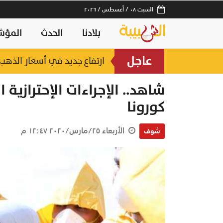
السبت ٠٨ / أغسطس / ٢٠٢٦
بلادنا
الحدث
المؤش
عاجل
ارتفاع جديد في أسعار الذهب.. وعيار 21 عند 2
شاهد.. الإجراءات الإحترازي
كورونا
الأربعاء ٢٥/مارس/٢٠٢٠ ١٢:٤٧ م
شوف