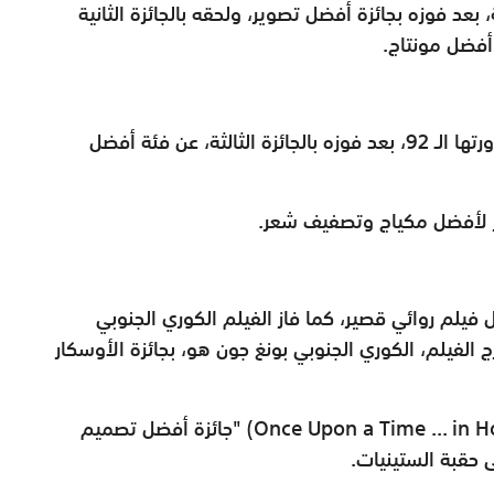
فل الليلة، بعد فوزه بجائزة أفضل تصوير، ولحقه بالجائزة الثانية
أفضل مونتاج.
ويستمر "1917" في حصد جوائز الأوسكار في دورتها الـ 92، بعد فوزه بالجائزة الثالثة، عن فئة أفضل
ار لأفضل مكياج وتصفيف شعر.
 فيلم روائي قصير، كما فاز الفيلم الكوري الجنوبي
 الفيلم، الكوري الجنوبي بونغ جون هو، بجائزة الأوسكار
" (Once Upon a Time ... in 
جائزة أفضل تصميم
ى حقبة الستينيات
.