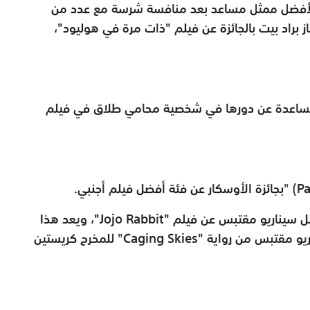
ار لأفضل ممثل مساعد بعد منافسة شرسة مع عدد من
 براد بيت بالجائزة عن فيلم "ذات مرة في هوليود"،
 مساعدة عن دورها في شخصية محامي طلاق في فيلم
" (P
بجائزة الأوسكار عن فئة أفضل فيلم أجنبي
.​
ضل سيناريو مقتبس عن فيلم "
Jojo Rabbit
"، ويعد هذا
اريو مقتبس من رواية "
Caging Skies
" للمخرح كريستين