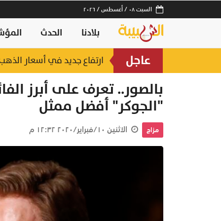
السبت ٠٨ / أغسطس / ٢٠٢٦
بلادنا
الحدث
المؤش
عاجل
ارتفاع جديد في أسعار الذهب.. وعيار 21 عند 2
"الجوكر" أفضل ممثل
الاثنين ١٠/فبراير/٢٠٢٠ ١٢:٣٢ م
مزاج