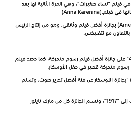
في فيلم "نساء صغيرات"، وهي المرة الثانية لها بعد
(Anna Karenina).
Amer
) بجائزة أفضل فيلم وثائقي، وهو من إنتاج الرئيس
 بالتعاون مع نتفليكس.
بينما فاز فيلم الرسوم المتحركة "توي ستوري 4" على جائزة أفضل فيلم رسوم متحركة، كما حصد فيلم
 رسوم متحركة قصير في حفل الأوسكار
.
" 
بجائزة الأوسكار عن فئة أفضل تحرير صوت، وتسلم
أما جائزة أوسكار لأفضل مزج صوتي فقد ذهبت إلى "1917"، وتسلم الجائزة كل من مارك تايلور