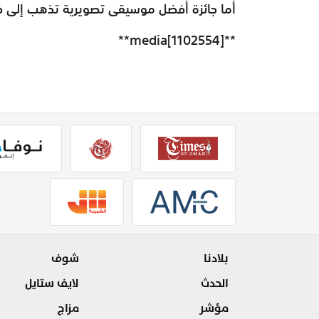
أما جائزة أفضل موسيقى تصويرية تذهب إلى في
**media[1102554]**
بلادنا
شوف
الحدث
لايف ستايل
مؤشر
مزاج