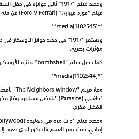
وحصد فيلم "1917" ثاني جوائزه في ح
فيلم "فورد فيراري" (
Ford v Ferrari
) عن فئة 
**media[1102545]**
مؤثرات بصرية
.
كما حصل فيلم "
bombshell
" بجائزة الأوسك
**media[1102544]**
وفاز فيلم
"The Neighbors window"
بأفضل
"طفيلي
" (Parasite)
بأفضل سيناريو، وفاز مخرج
لأفضل مخرج
.
وحصد فيلم "ذات مرة في هوليود
Hollywood)
إنتاجي، حيث تميز الفيلم بالديكور الذي يعود إل