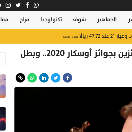
ر
الجماهير
شوف
تكنولوجيا
مزاج
مقال
47.7 ريالًا
منذ ١٥ ساعة
بالصور.. تعرف على أبرز الفائزين بجوائز أوسكار 2020.. وبطل