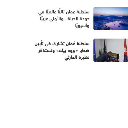
سلطنة عمان ثالثًا عالميًا في
جودة الحياة.. والأولى عربيًا
وآسيويًا
سلطنة عُمان تشارك في تأبين
ضحايا «برود بيك» وتستذكر
نظيرة الحارثي