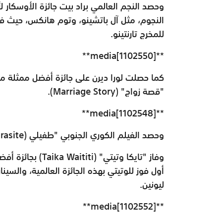
وحصد النجم العالمي براد بيت جائزة الأوسك
النجوم، مثل آل باتشينو، وتوم هانكس، حيث فاز
للمخرج تارنتينو.​
**media[1102550]**
كما حصلت لورا ديرن على جائزة أفضل ممثلة
"قصة زواج" (
Marriage Story
).​
**media[1102548]**
وحصد الفيلم الكوري الجنوبي "طفيلي
arasite)
وفاز "تايكا وتيتي" (
Taika Waititi
) بجائزة أف
أول فوز للوتيتي بهذه الجائزة العالمية، والسين
ليونين.
**media[1102552]**