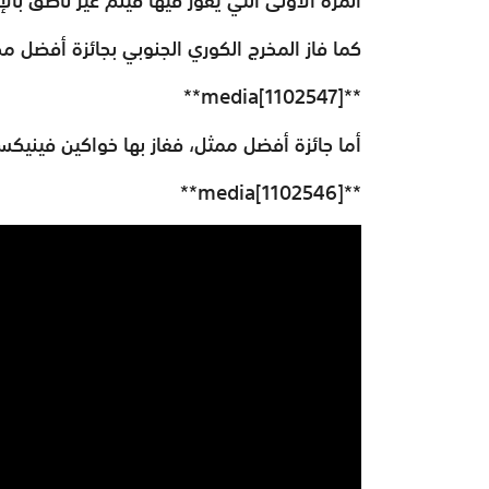
كما فاز المخرج الكوري الجنوبي بجائزة أفضل 
**media[1102547]**
أما جائزة أفضل ممثل، ففاز بها خواكين فينيكس
**media[1102546]**