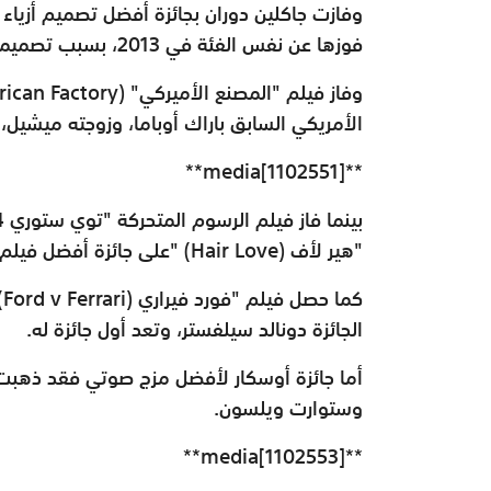
وفازت جاكلين دوران بجائزة أفضل تصميم أزياء 
فوزها عن نفس الفئة في 2013، بسبب تصميماتها في فيلم
وفاز فيلم "المصنع الأميركي" (
ican Factory
الأمريكي السابق باراك أوباما، وزوجته ميشيل،
**media[1102551]**
"هير لأف
" (Hair Love)
على جائزة أفضل فيلم
كما حصل فيلم "فورد فيراري
(Ford v Ferrari)
الجائزة دونالد سيلفستر، وتعد أول جائزة له
.
وستوارت ويلسون.
**media[1102553]**