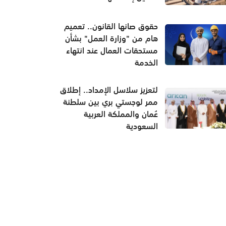
حقوق صانها القانون.. تعميم
هام من "وزارة العمل" بشأن
مستحقات العمال عند انتهاء
الخدمة
لتعزيز سلاسل الإمداد.. إطلاق
ممر لوجستي بري بين سلطنة
عُمان والمملكة العربية
السعودية