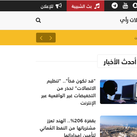
بث الشبيبة
للإعلان
ات رأي
لتعزيز سلاسل الإمداد.. إطلاق 
أحدث الأخبار
"قد تكون فخاً".. "تنظيم
الاتصالات" تحذر من
التخفيضات غير الواقعية عبر
الإنترنت
بقفزة 206%.. الهند تعزز
مشترياتها من النفط العُماني
لتأمين إمداداتها