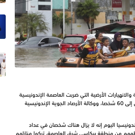
والانهيارات الأرضية التي ضربت العاصمة الإندونيسية
جاكرتا والمناطق المجاورة، عشية العام الماضي إلى 60 شخصا، ووكالة الأرصاد الجوية الإندونيسية
دونيسيا اليوم إنه لا يزال هناك شخصان في عداد
ن 400 ألف شخص، معظمهم من منطقة بيكاسي شرق العاصمة، تركوا منازلهم