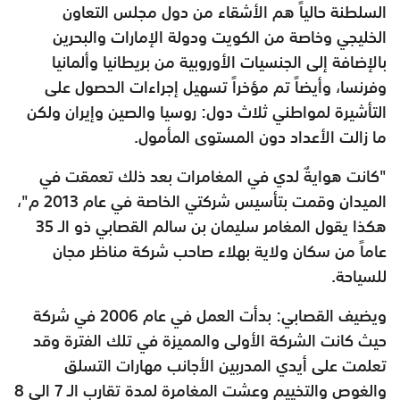
السلطنة حالياً هم الأشقاء من دول مجلس التعاون
الخليجي وخاصة من الكويت ودولة الإمارات والبحرين
بالإضافة إلى الجنسيات الأوروبية من بريطانيا وألمانيا
وفرنسا، وأيضاً تم مؤخراً تسهيل إجراءات الحصول على
التأشيرة لمواطني ثلاث دول: روسيا والصين وإيران ولكن
ما زالت الأعداد دون المستوى المأمول.
"كانت هوايةٌ لدي في المغامرات بعد ذلك تعمقت في
الميدان وقمت بتأسيس شركتي الخاصة في عام 2013 م"،
هكذا يقول المغامر سليمان بن سالم القصابي ذو الـ 35
عاماً من سكان ولاية بهلاء صاحب شركة مناظر مجان
للسياحة.
ويضيف القصابي: بدأت العمل في عام 2006 في شركة
حيث كانت الشركة الأولى والمميزة في تلك الفترة وقد
تعلمت على أيدي المدربين الأجانب مهارات التسلق
والغوص والتخييم وعشت المغامرة لمدة تقارب الـ 7 الى 8