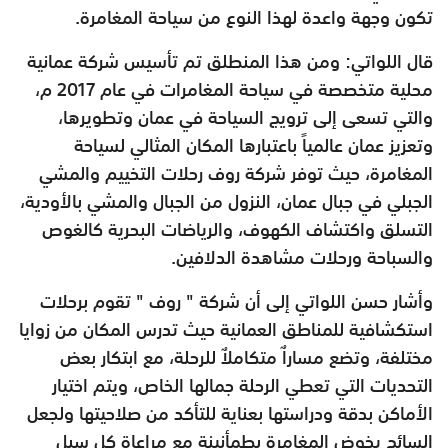
تكون وجهة واعدة لهذا النوع من سياحة المغامرة.
قال اللواتي: ومن هذا المنطلق تم تأسيس شركة عمانية
محلية متخصصة في سياحة المغامرات في عام 2017 م،
والتي تسعى إلى ترويج السياحة في عمان وتطويرها،
وتعزيز عمان عالمياً باعتبارها المكان المثالي لسياحة
المغامرة، حيث توفر شركة روف رحلات التخييم والمشي
الجبلي في جبال عمان، النزول من الجبال والمشي بالأودية،
التسلق واكتشاف الكهوف، والرياضات البحرية كالغوص
والسباحة ورحلات مشاهدة الدلافين.
وأشار حسن اللواتي إلى أن شركة " روف " تقوم برحلات
استكشافية للمناطق العمانية حيث تدرس المكان من زوايا
مختلفة، وتضع مساراٌ متكاملاٌ للرحلة، مع ابتكار بعض
التحديات التي تعطي الرحلة جمالها الخاص، ويتم اختيار
الأماكن بدقة ودراستها بعناية للتأكد من صلاحيتها ولجعل
السائح يخوض المغامرة بطمأنينة مع مراعاة كل سبل