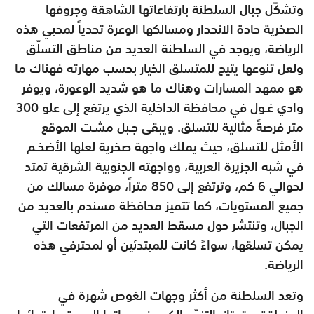
وتشكّل جبال السلطنة بارتفاعاتها الشاهقة وجروفها
الصخرية حادة الانحدار ومسالكها الوعرة تحدياً لمحبي هذه
الرياضة، ويوجد في السلطنة العديد من مناطق التسلّق
ولعل تنوعها يتيح للمتسلق الخيار بحسب مهارته فهناك ما
هو ممهد المسارات وهناك ما هو شديد الوعورة، ويوفر
وادي غـول في محافظة الداخلية الذي يرتفع إلى علو 300
متر فرصةً مثالية للتسلق. ويبقى جـبل مشـت الموقع
الأمثل للتسلق، حيث يملك واجهة صخرية لعلها الأضخـم
في شبه الجزيرة العربية، وواجهته الجنوبية الشرقية تمتد
لحوالي 6 كم، وترتفع إلى 850 متراً، موفرة مسالك من
جميع المستويات، كما تتميز محافظة مسندم بالعديد من
الجبال، وتنتشر حول مسقط العديد من المرتفعات التي
يمكن تسلقها، سواءً كانت للمبتدئين أو لمحترفي هذه
الرياضة.
وتعد السلطنة من أكثر وجهات الغوص شهرة في