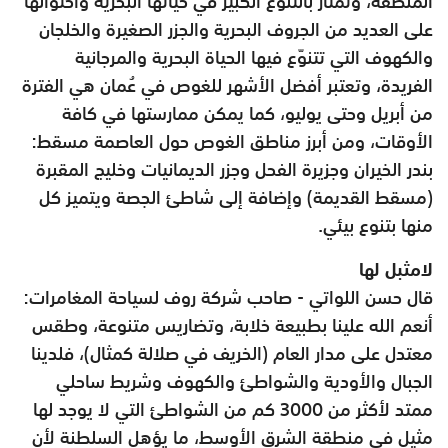
المنطقة، وتمتاز بالتنوّع الكبير في حياتها البحرية واحتوائها
على العديد من الجروف البحرية والجزر الصغيرة والخلجان
والكهوف التي تتنوّع فيها الحياة البحرية والمرجانية
الفريدة، وتعتبر أفضل الأشهر للغوص في عُمان هي الفترة
من أبريل وحتى يوليو، كما يمكن ممارستها في كافة
الأوقات، ومن أبرز مناطق الغوص حول العاصمة مسقط:
بندر الخيران وجزيرة الفحل وجزر الديمانيات وخليج المقبرة
(مسقط القديمة) وإضافة إلى شاطئ الجصة ويتميز كل
منها بتنوع بيئي.
لامثبل لها
قال حسن اللواتي - صاحب شركة روف لسياحة المغامرات:
أنعم الله علينا بطبيعة خلابة، وتضاريس متنوعة، وطقس
معتدل على مدار العام (الخريف في صلالة كمثال)، فلدينا
الجبال والأودية والشواطئ والكهوف وشريط ساحلي
ممتد لأكثر من 3000 كم من الشواطئ التي لا يوجد لها
مثيل في منطقة الشرق الأوسط، ما يؤهل السلطنة لأن