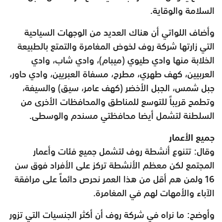
السلامة والوقاية.
وأضاف اللواتي أن هناك العديد من الوجهات السياحية
التي زارتها شركة روف لخوض المغامرة والتمتع بالطبيعة
الخلابة منها وادي طيوي (ميبام)، وادي شاب، وادي
العربيين، كهف طهري، مطرح، مسفاة العبريين، وادي حاور،
جبل شمس، الجبل الأخضر (كهف عامر، سيق) والسيفة،
وتطمح قريباً للتوسع للمناطق والمحافظات الأخرى من
السلطنة لتشمل أيضا محافظتي مسندم والوسطى.
جميع الأعمار
وقال: تتنوع أنشطة روف لتشمل جميع فئات وأعمار
المجتمع لكن معظم الأنشطة تركز على الأفراد فوق سن
16 ولمن هم أقل من هذا العمر نحرص دائماً على مرافقة
الآباء والأمهات لهم في المغامرة.
وأوضح: ما نراه في شركة روف أن أكثر الجنسيات التي تزور