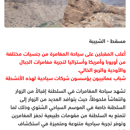
مسقط - الشبيبة
أغلب المقبلين على سياحة المغامرة من جنسيات مختلفة
من أوروبا وأمريكا وأستراليا لتجربة مغامرات الجبال
والأودية والربع الخالي.​
شباب عمانييون يؤسسون شركات سياحية لهذه الأنشطة
تشهد سياحة المغامرات في السلطنة إقبالاُ من الزوار
وانتعاشاً ملحوظاٌ، حيث يتوافد العديد من الزوار إلى
السلطنة خاصة في الموسم السياحي الشتوي وذلك لما
تتمتع به السلطنة من مقومات طبيعية تحفز المغامرين
وتوفر تجربة سياحية متنوعة ومتميزة في استكشاف