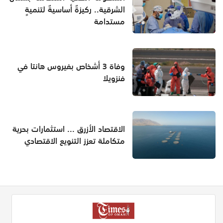
الشرقية.. ركيزةٌ أساسيةٌ لتنميةٍ
مستدامة
وفاة 3 أشخاص بفيروس هانتا في
فنزويلا
الاقتصاد الأزرق ... استثمارات بحرية
متكاملة تعزز التنويع الاقتصادي