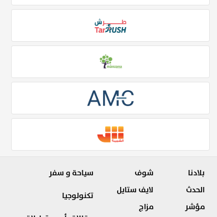
بلادنا
شوف
سياحة و سفر
الحدث
لايف ستايل
تكنولوجيا
مؤشر
مزاج