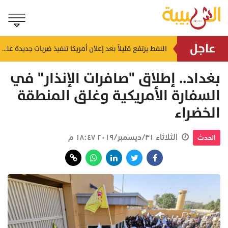
عاجل
الذهب يرتفع قرب ذروة أسبوعين قبل قرار الفائدة الأمريكية الأسبوع المقبل
النفط يرتفع قليلاً بعد إعلان أمريكا تنفيذ ضربات جديدة على إيران
منذ ساعة
بغداد.. إطلاق "صافرات الإنذار" في
السفارة الأمريكية وغلق المنطقة
الخضراء
الثلاثاء ٣١/ديسمبر/٢٠١٩ ١٨:٤٧ م
الحدث