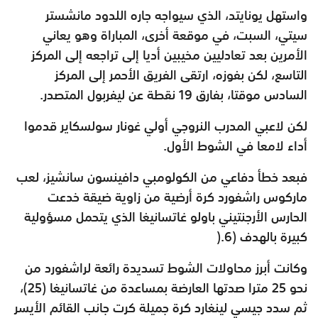
واستهل يونايتد، الذي سيواجه جاره اللدود مانشستر
سيتي، السبت، في موقعة أخرى، المباراة وهو يعاني
الأمرين بعد تعادليين مخيبين أديا إلى تراجعه إلى المركز
التاسع، لكن بفوزه، ارتقى الفريق الأحمر إلى المركز
السادس موقتا، بفارق 19 نقطة عن ليفربول المتصدر
.
لكن لاعبي المدرب النروجي أولي غونار سولسكاير قدموا
أداء لامعا في الشوط الأول
.
فبعد خطأ دفاعي من الكولومبي دافينسون سانشيز، لعب
ماركوس راشفورد كرة أرضية من زاوية ضيقة خدعت
الحارس الأرجنتيني باولو غاتسانيغا الذي يتحمل مسؤولية
كبيرة بالهدف (6
).
وكانت أبرز محاولات الشوط تسديدة رائعة لراشفورد من
نحو 25 مترا صدتها العارضة بمساعدة من غاتسانيغا (25)،
ثم سدد جيسي لينغارد كرة جميلة كرت جانب القائم الأيسر