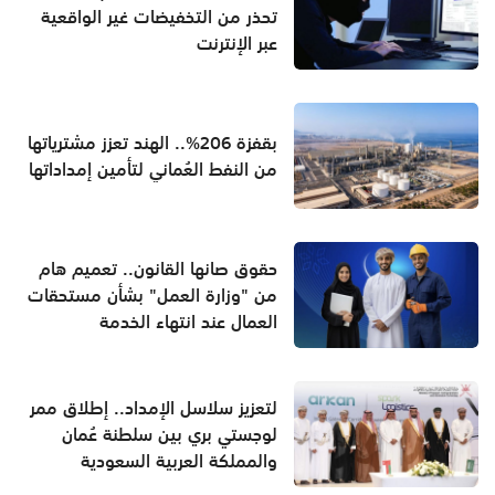
تحذر من التخفيضات غير الواقعية
عبر الإنترنت
بقفزة 206%.. الهند تعزز مشترياتها
من النفط العُماني لتأمين إمداداتها
حقوق صانها القانون.. تعميم هام
من "وزارة العمل" بشأن مستحقات
العمال عند انتهاء الخدمة
لتعزيز سلاسل الإمداد.. إطلاق ممر
لوجستي بري بين سلطنة عُمان
والمملكة العربية السعودية