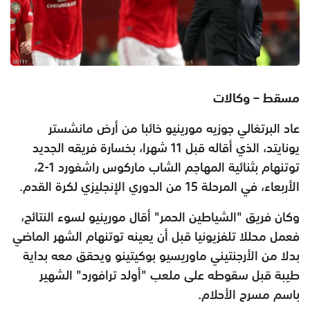
مسقط – وكالات
عاد البرتغالي جوزيه مورينيو خائبا من أرض مانشستر
يونايتد، الذي أقاله قبل 11 شهرا، بخسارة فريقه الجديد
توتنهام بثنائية المهاجم الشاب ماركوس راشفورد 1-2،
الأربعاء، في المرحلة 15 من الدوري الإنجليزي لكرة القدم.
وكان فريق "الشياطين الحمر" أقال مورينيو لسوء النتائج،
فعمل محللا تلفزيونيا قبل أن يعينه توتنهام الشهر الماضي
بدلا من الأرجنتيني ماوريسيو بوكيتينو ويحقق معه بداية
طيبة قبل سقوطه على ملعب "أولد ترافورد" الشهير
باسم مسرح الأحلام
.