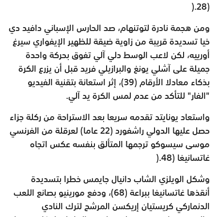
).
(28
ومن هجمة نادرة لتوتنهام، صد الحارس الإسباني دافيد دي
خيا تسديدة قريبة من زاوية ضيقة للظهير الإيفواري سيرغ
أورييه، لكن لاعب الوسط دلي آلي تفوق بحركة واحدة
جميلة على آشلي يونغ والبرازيلي فريد قبل أن يزرع الكرة
بذكاء معادلا الأرقام (39)، إثر استعانة بتقنية الفيديو
"الفار" للتأكد من عدم لمس الكرة يد آلي.
واستعاد يونايتد تقدمه سريعا بعد الاستراحة من ركلة جزاء
حصل عليها الدولي راشفورد (22 عاما) لعرقلة من الفرنسي
موسى سيسوكو ترجمها المتألق بنفسه عكس اتجاه
غاتسانيغا (48
).
وشكل الويلزي الشاب دانيال جايمس خطرا بتسديدة
أنقذها غاتسانيغا ببراعة (68)، ودفع مورينيو بصانع اللعب
الدنماركي كريستيان إريكسن المرشح لترك النادي