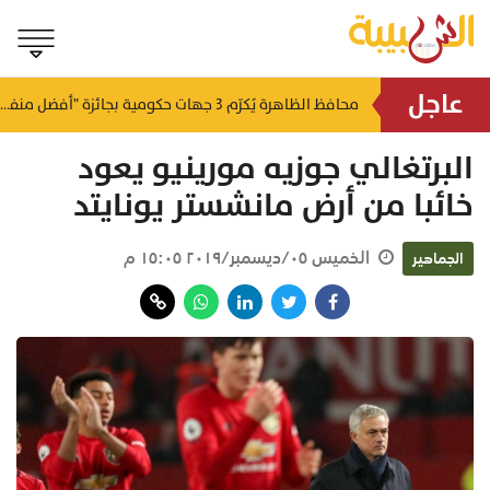
عاجل
لتطوير البنى الأساسية.. "الثروة الزراعية" توقع اتفاقية التصميم والإشراف لمدينة الصناعات السمكية
محافظ الظاهرة يُكرّم 3 جهات حكومية بجائزة "أفضل منفذ تقديم خدمة" لعام 2025
منذ ٨ ساعات
منذ ٩ ساعات
البرتغالي جوزيه مورينيو يعود
خائبا من أرض مانشستر يونايتد
الخميس ٠٥/ديسمبر/٢٠١٩ ١٥:٠٥ م
الجماهير