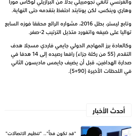
والفرنسي تانغي نجومبيلي بدلا من البرازيلي لوكاس مورا
وهاري وينكس، لكن يونايتد احتفظ بتقدمه حتى النهاية
.
وتابع ليستر، بطل 2016، مشواره الرائع محققا فوزه السابع
تواليا على ضيفه واتفورد متذيل الترتيب 2-صفر
.
وكالعادة برز المهاجم الدولي جايمي فاردي مسجلا هدف
التقدم (55 من ركلة جزاء) رافعا رصيده إلى 14 هدفا في
صدارة الهدافين، قبل أن يضيف جايمس ماديسون الثاني
في اللحظات الأخيرة (90+5).
أحدث الأخبار
"قد تكون فخاً".. "تنظيم الاتصالات"