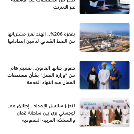
عبر الإنترنت
بقفزة 206%.. الهند تعزز مشترياتها
من النفط العُماني لتأمين إمداداتها
حقوق صانها القانون.. تعميم هام
من "وزارة العمل" بشأن مستحقات
العمال عند انتهاء الخدمة
لتعزيز سلاسل الإمداد.. إطلاق ممر
لوجستي بري بين سلطنة عُمان
والمملكة العربية السعودية