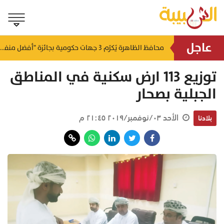
عاجل
لتطوير البنى الأساسية.. "الثروة الزراعية" توقع اتفاقية التصميم والإشراف لمدينة الصناعات السمكية
محافظ الظاهرة يُكرّم 3 جهات حكومية بجائزة "أفضل منفذ تقديم خدمة" لعام 2025
منذ ٢١ ساعة
منذ ٢١ ساعة
توزيع 113 ارض سكنية في المناطق
الجبلية بصحار
الأحد ٠٣/نوفمبر/٢٠١٩ ٢١:٤٥ م
بلادنا