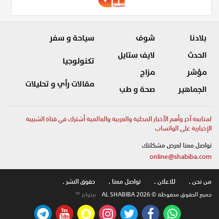
بلادنا
شوف
سياحة و سفر
الحدث
لايف ستايل
تكنولوجيا
مؤشر
مزاج
مقالات رأي و تحليلات
الجماهير
صحة و طب
لمتابعة آخر وأهم الأخبار المحلية والعربية والعالمية أشترك في قناة الشبيبة
الإخبارية على الواتساب
تواصل معنا لعرض مشكلتك
online@shabiba.com
من نحن .
للاعلان .
تواصل معنا .
حقوق النشر .
جميع الحقوق محفوظة © AL SHABIBA 2026
بيتوايز ™