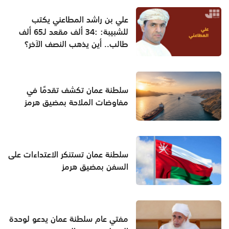
علي بن راشد المطاعني يكتب
للشبيبة: :34 ألف مقعد لـ65 ألف
طالب.. أين يذهب النصف الآخر؟
سلطنة عمان تكشف تقدمًا في
مفاوضات الملاحة بمضيق هرمز
سلطنة عمان تستنكر الاعتداءات على
السفن بمضيق هرمز
مفتي عام سلطنة عمان يدعو لوحدة