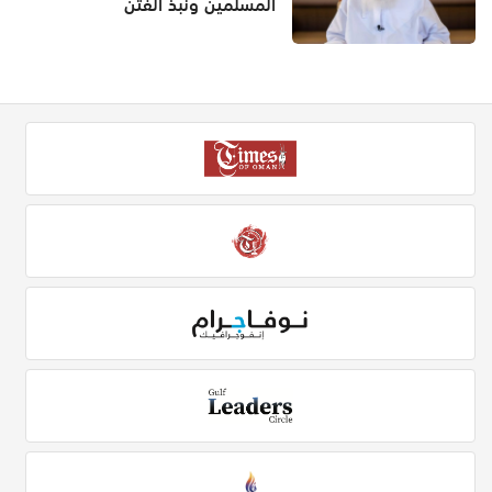
المسلمين ونبذ الفتن