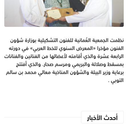
نظمت الجمعية العُمانية للفنون التشكيلية بوزارة شؤون
الفنون مؤخرا «المعرض السنوي للخط العربي» في دورته
الرابعة عشرة والذي أقامته لأعضائها من الفنانين والفنانات
بمسقط وصلالة والبريمي ومرسم صحار. والذي أفتتح
برعاية وزير البيئة والشؤون المناخية معالي محمد بن سالم
التوبي .
أحدث الأخبار