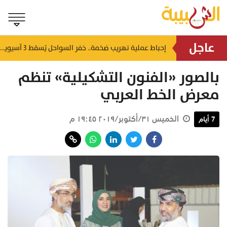
عاجل
شمل غرامات وإغلاقاً نهائياً.. "حماية المستهلك" تُعلن صدور حكم قضائي بحق مؤسستين بمسقط
إحباط عملية تهريب ضخمة.. خفر السواحل يُسقط 3 آسيويين بحوزتهم 66 كجم من الكريستال
منذ ٣ ساعات
بالصور «الفنون التشكيلية» تنظم
معرض الخط العربي
الخميس ٣١/أكتوبر/٢٠١٩ ١٩:٤٥ م
7 أيام