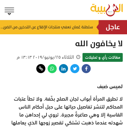
عاجل
لضمان الالتزام بالاشتراطات.. حملات تفتيشية تُستهدف محطات الوقود والمنشآت بالظاهرة
سلطنة عُمان تعفي منتجات الإقلاع عن التدخين من الضريبة
منذ ساعة
لا يخافون الله
الثلاثاء ٢٥/يونيو/٢٠١٩ ١٣:١٣ م
مقالات رأي و تحليلات
لميس ضبف
لا تطرق المرأة أبواب لجان الصلح بخّفة. ولا تطأ عتبات
المحاكم لتنشر تفاصيل حياتها على حبل أحكام الناس
القاسية إلا وهي صاغرةٌ مجبرة. تروي لي إحداهن ما
شهدته عندما ذهبت تشتكي تقصير زوجها الذي يعاملها