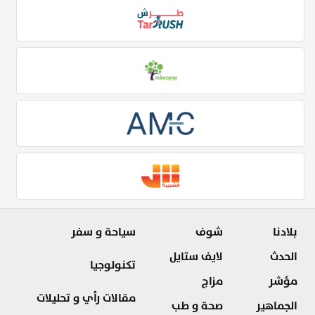
بلادنا
شوف
سياحة و سفر
الحدث
لايف ستايل
تكنولوجيا
مؤشر
مزاج
مقالات رأي و تحليلات
الجماهير
صحة و طب