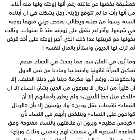
كعشيقة يخفيها عن عائلته رغم أنها زوجته ولها منه أبناء.
من أنها رأت ما لم تتوقع رؤيته: رجل يشكك في أن أبناءه
الستة ليسوا من صلبه ويطالب بفحص جيني متهما زوجته
في شرفها. وآخر لم ينفق على زوجته منذ 6 سنوات، وثالث
يخونها مع قريبتها عدا ذلك الذي أجبر زوجته على أخذ قرض
ثم ترك لها الديون واستأثر بالمال لنفسه !
وما يُرى في العلن شذر مما يحدث في الخفاء. فرغم
تمكين المرأة قانونيا واجتماعيا وماديا من قبل الدول
والحكومات. ورغم أنها مكرمة دينيا في ديننا الحنيف. إلا
أن كثيراً من الرجال لا يعرفون من الدين بشأن النساء إلا أن
«للذكر مثل حظ الأنثيين» ولم يعلق بأذهانهم إلا أن
النساء» ناقصات عقل ودين» ولا يؤمنون إلا بأن «الرجال
قوامون على النساء» ويتلخص رأيهم في النساء بأن
«كيدهن عظيم» ويرون أن علاقتهن بالنساء مفتوحة وفق
القاعدة الشرعية التي سمحت لهم بـ«مثنى وثلاث ورباع»
هذه هي الأعمدة الراسخة في أذهان قوافل من الرجال