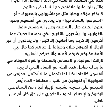
والتي بنوا عليها علاقتهم مع النساء في حياتهم.
لا يذكر هؤلاء وصايا مثل «وعاشرونهن بالمعروف» أو
«استوصوا بالنساء خيرا» ولا يرددون في أنفسهم وصية
نبيهم الكريم صلى الله عليه وعلى آله وسلم «رفقا
بالقوارير» ولا يشعرون بالتقريع الذي يحمله الحديث «ما
أكرمهن إلا كريم وما أهانهن إلا لئيم» ولا يتذكرون أن خير
الرجال لا اكثرهم صلاة وصياما بل خيرهم كما قال نبي
الأمة «خيركم خيركم لأهله وأنا خيركم لأهلي».
لازالت الفوقية، والاحساس بالسلطة والقوة الجوفاء هي
ما يحرك تعامل هذه الفئة مع النساء اللاتي لا يرين
أنفسهن كأنداد أيضا. لذا يتحملن ما لا يُحتمل لعجزهن عن
المواجهة أو لخوفهن من لقب « مطلقة» الذي يُصر
المجتمع على تحويله لشتيمه لإجبار أجيال من النساء على
الرضوخ والإنصياع للصوت الذكوري على حق كان أم على
باطل.
إن إعادة برمجة الرجال، وتثقيفهم بدينهم واجب على