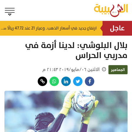
عاجل
4 إرشادات من شرطة عُمان السلطانية للقيادة في الأجواء المغبرة
ارتفاع جديد في أسعار الذهب.. وعيار 21 عند 47.72 ريالًا
منذ ٤ ساعات
منذ ٤ ساعات
بلال البلوشي: لدينا أزمة في
مدربي الحراس
الاثنين ٠٦/مايو/٢٠١٩ ٢١:٤٣ م
الجماهير