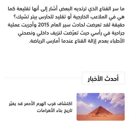
ما سر القناع الذي ترتديه البعض أشار إلى أنها تقليعة كما
هي في الملاعب الخارجية أو تقليد للحارس بيتر تشيك؟
حقيقة لقد تعرضت لحادث سير العام 2015 وأجريت عملية
جراحية في رأسي حيث تعرّضت لنزيف داخلي ونصحني
الأطباء بعدم إزالة القناع عندما أمارس الرياضة.
أحدث الأخبار
اكتشاف قرب الهرم الأحمر قد يغيّر
تاريخ بناء الأهرامات