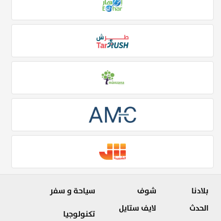
بلادنا
شوف
سياحة و سفر
الحدث
لايف ستايل
تكنولوجيا