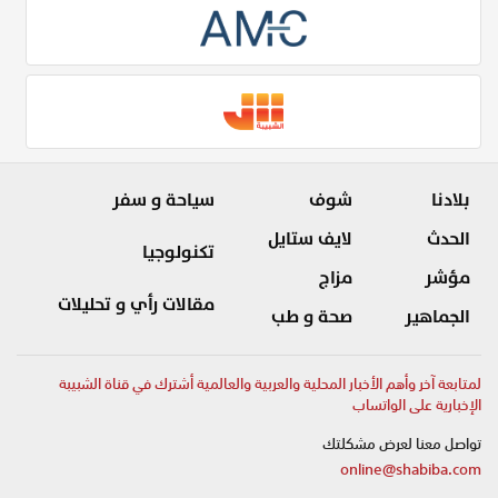
بلادنا
شوف
سياحة و سفر
الحدث
لايف ستايل
تكنولوجيا
مؤشر
مزاج
مقالات رأي و تحليلات
الجماهير
صحة و طب
لمتابعة آخر وأهم الأخبار المحلية والعربية والعالمية أشترك في قناة الشبيبة
الإخبارية على الواتساب
تواصل معنا لعرض مشكلتك
online@shabiba.com