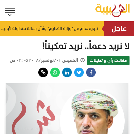
عاجل
يصل لـ 4 أمتار ببعض السواحل.. الأرصاد تكشف حالة البحر والرياح اليوم
تنويه هام من "وزارة التعليم" بشأن رسالة متداولة لأولياء الأمور
منذ ساعة
لا نريد دعماً.. نريد تمكيناً!
الخميس ٠١/نوفمبر/٢٠١٨ ٠٣:٠٥ ص
مقالات رأي و تحليلات