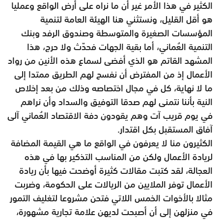
الكثير في هذا الأمر غير أن ما نراه على أرض الواقع وعمليا
هو أقل القليل، ونستثني هنا الهيئة العامة لتنمية
المؤسسات الصغيرة والمتوسطة وصندوق الرفد وبنك
التنمية العُماني، أما بقية الجهات فحدّث ولا حرج، هذا
المشهد القاتم هو الذي أفضى لسماع هذه الأنين من رواد
الأعمال إذ من المفترض أن نفسح لهم الطريق ممتدا إلى
ما لا نهاية، كل في مجال اختصاصه وذلك من بعد إخلاص
النية بأننا نتمنى لهم صدقا التوفيق والسداد وأن نراهم
في يوم قريب آت وهم يقودون دفة الاقتصاد العُماني آلى
آفاق المستقبل بكل اقتدار.
الكثيرون منا لا يعرفون في الواقع ما هي القيمة المضافة
لريادة الأعمال ولكن من المناسب التذكير بها في هذه
العجالة، لقد كتبت مقالات كثيرة أوضحت فيها بأن ريادة
الأعمال توفر الملايين من الريالات على الحكومة، وضربت
مثالا بالأخوات الخمس اللاتي فتحن مشروعا لتغليف التمور
في منزلهن إلى أن أصبحت لديهن علامة تجارية مشهورة،