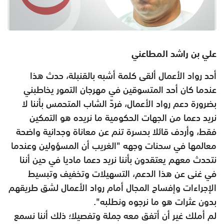
علي بن راشد المطاعني
أحد رواد الأعمال ألقى كلمة أشبه بالقنبلة، حدث هذا
عندما كان‏ أحد المتسوقين في مهرجان التمور يخاطبني
بضرورة دعم رواد الأعمال، فردّ الشاب المتحمس بأننا لا
نريد دعما من الجهات الحكومية ما نريده هو التمكين
فقط، وأردف قائلا بحسرة تنم عن معاناة وجدانية واضحة
معالمها في سحنات وجهه "الغريب أن المسؤولين وعندما
نتحدث معهم يعتقدون بأننا نريد دعما ماديا في حين أننا
في غنى عن هذا الدعم، التسهيلات وتخفيف وتبسيط
الإجراءات وإفساح المجال أمام رواد الأعمال لشق طريقهم
بدون عثرات هو ما نرجوه ونطلبه".
لم أملك غير أن أتفق معه جملة وتفصيلا؛ ذلك أننا نسمع