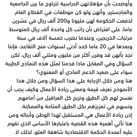
وأوضحت بأن مؤهلاتهن الدراسية تتراوح ما بين الجامعية
والماجستير، وأنهن ولو كن موظفات في القطاع العام
لدفعت الحكومة لهن مليونا و200 ألف ريال في عشرين
عاما، على افتراض بأن راتب كل واحدة ألف ريال كمتوسط
مرتبات الخريجين، وعندما نضرب خمسة آلاف في سنة
وبعدها في 20 عاما كحد أدنى لسنوات منح التقاعد، فإننا
نجد بأنهن قد وفرن أكثر من مليون ومئتي ألف ريال، لكن
السؤال وفي المقابل ماذا قدمنا لمثل هذه النماذج الطيبة
سواء على صعيد الدعم المادي أو المعنوي؟
هنا ومن خلال الإجابة على هذا السؤال ومن خلال هذا
الأنموذج نعرف قيمة ومعنى ريادة الأعمال وكيف يجب أن
نفسح لهم كل الطرق ونزيح كل العراقيل من أمامهم
ونسهم في تعزيزهم بكل الطرق المتاحة والممكنة.
إذن ريادة الأعمال هي المستقبل لهذا الوطن وأبنائه ومن
هنا تأتي أهمية هذه القضية باعتبارها الأساس الذي تقوم
عليه أعمدة الحكمة الاقتصادية شاهقة العلو، لذلك لا