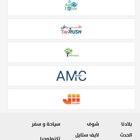
بلادنا
شوف
سياحة و سفر
الحدث
لايف ستايل
تكنولوجيا