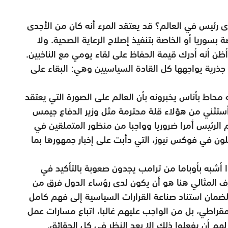
 رئيس في العالم؟ قد يعتقد المرء أنه كان من الأجدى
 بسوريا أو الخاصة بتنفيذ إصلاح الرعاية الصحية. ولا
أظن أنه أدرك قيمة الحفاظ على لقاء يومي مع الناخبين.
ذرية يواجهها كل القادة السياسيين وهي: البقاء على
نه محاط بأناس يخبرونه بأن العالم على الصورة التي يعتقد
 أستثني من هؤلاء قلة محترمة مثل وزير الدفاع جيمس
م الرئيس أمرا ضروريا وواجبا من منظور المتملقين في
ون في فوكس نيوز، التي دأبت على إخبار جمهورها بما
ا أشبه بأوباما من ترامب يجدون صعوبة بالتأكيد في
ف المثالي هنا هو أن يكون لدى رؤساء الدول فرق من
مان استناد صناعة القرارات السياسية إلى فهم كامل
مقراطي، بل من الواجب عليهم غالبا، اتباع مسارات عمل
م أن يفعلوا ذلك إلا بعد النظر في كل الحقائق.