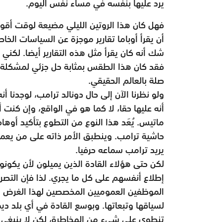
يرد عليها بنفسه في مساء نفس اليوم.
فهل كان هذا الروتين الليلي مضيعة لوقت أقوى
أن يقرأ أوباما تقارير موجزة عن السياسات الخاصة
شك أنه كان يقرأ مثل هذه التقارير أيضا. لكني 
فقد كان هذا الطقس بمثابة حل جزئي لمشكلة ج
صلة بالعالم الحقيقي.
ولو نظرنا الآن إلى حال دونالد ترامب، لوجدنا أ
أنه عليها حقا، لا كما هو في الواقع، وإن كنت
ماتيس. يُعَد هذا النوع من التطوع بتأكيد أوها
حاشية ترامب. وينطبق الأمر ذاته على من يعمل
يريد ترامب سماعه حرفيا.
لكن حتى هؤلاء القادة الذين يميلون لأن يكونو
إطلاع أنفسهم على كل ما يجري. لذا فإن التصر
الموظفين العموميين المخصصين لهذا الغرض لض
لسياقها وتبعاتها. وبوسع القادة في أي بلد دي
تنطوي على شيء من المخاطرة، لكن لا ينبغي له