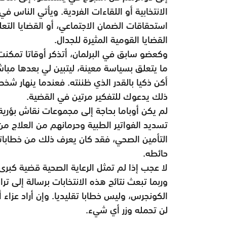
الانتخابية أو اللقاءات الفردية. ويأتي الناس
استحقاقات الضمان الاجتماعي، أو القضايا التع
القضايا القومية المثيرة للجدال.
وكعضو سابق في البرلمان، أتذكر أوقاتا تمكنت 
ما يتعلق بسياسة معينة، ليتبين لي بعدها مباشر
أكن ذكيا بالقدر الذي ظننته. فعندما ينهار شخص 
ذلك يدعوك للتفكير مرتين في القضية.
لم يكن أوباما بحاجة إلى مجموعات نقاش بؤرية 
تسديد الفواتير الطبية وحرمانهم من العلاج 
التأمين الصحي، فقد كان يعرف ذلك من خطابات
حائطه.
لا عجب إذا لم تمثل الرعاية الصحية قضية كبرى 
وربما تبعث نتائج هذه الانتخابات برسالة إلى 
الكونجرس، وليس خطابا تقليديا. وإن أراد عزاء
لن تحمله وزر أي شيء.