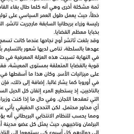
ثمة مشكلة أخرى وهي أنه كلما طال بقاء القاد
خطأ، حيث يعمل طول العمر السياسي على تولي
رئيسة وزراء بريطانيا السابقة مارجريت تاتشر، ال
بخبايا معظم القضايا.
وقد بلغت ثاتشر أوج نجاحها عندما كانت تسمح 
عهدها بالسلطة، تنامى لديها شعور بالتسليم ب
في النهاية تسببت هذه العزلة المعرفية في طي
قوية بالقضايا المتعلقة بمستوى المعيشة، ف
على ميزانيات الأسر. وكان هذا ما أسقطها في ا
في أوروبا كما يشار غالبا. إضافة إلى ذلك، فإن
بالناخبين، إذ يستطيع المرء إتقان كل الحيل الس
التي تعقدها اللجان. وفي حال ما إذا كنت وزي
أي محاور محتمل. لكن التحدي الحقيقي يأتي عندم
ومما يحسب للنظام الانتخابي البريطاني أنه ي
البرلمان وناخبيهم، حيث يمثل كل عضو مدينة أ
إلى دوائرهم كل أسبوع كي يستمعوا إلى الناخب