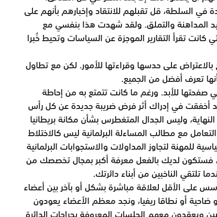
ة في السلطة، قل تقبلهم للانتقاد وإخبارهم بأنهم على
د المداهنة والتملق. ولقد شهدت هذا بنفسي مع
تي كانت تقرأ التقارير الموجزة عن السياسات وتحيط خُبرا
بالاعتراض على حدسها وقراءتها للأمور. لكن مع تطاول
أنها تعرف أفضل من الجميع.
 صفحتها للأبد. ورغم ما كانت تتمتع به من إحاطة
قد أخفقت في إدراك أثر فرض ضريبة جديدة عن كل رأس
لنهاية، وليس الجدال المتغطرس بشأن مكانة بريطانيا
 التعامل مع مطالب المساءلة البرلمانية ليس كالاختلاط
ياسية للمهنة لتجاوز المداولات والاستجوابات البرلمانية
را، فستكون لديك بالفعل معرفة أكبر بمجال تخصصك من
ا تلتقي الناخبين من أبناء دائرتك.
ؤسس على الأقل لعلاقة مباشرة بشكل أو بآخر بين أعضاء
و ضاحية أو نطاقا ريفيا، ونجد معظم الأعضاء يعودون
ين ويعقدون معهم الجلسات المعروفة بجراحات الدائرة