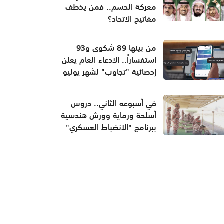
معركة الحسم.. فمن يخطف
مفاتيح الاتحاد؟
من بينها 89 شكوى و93
استفساراً.. الادعاء العام يعلن
إحصائية "تجاوب" لشهر يوليو
في أسبوعه الثاني.. دروس
أسلحة ورماية وورش هندسية
ببرنامج "الانضباط العسكري"