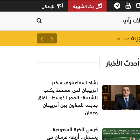
بث الشبيبة
للإعلان
ات رأي
ورية
من بينها 89 شكوى و93 استفساراً.. الادعاء العام يعلن إحصائية "تجاوب" لشهر يوليو
منذ ساعة
أحدث الأخبار
رشاد إسماعيلوف سفير
اذربيجان لدى مسقط يكتب
للشبيبة: الممر الاوسط.. آفاق
جديدة للتعاون بين أذربيجان
وعمان
كرسي الكرة السعودية
يشتعل.. أربعة فرسان في