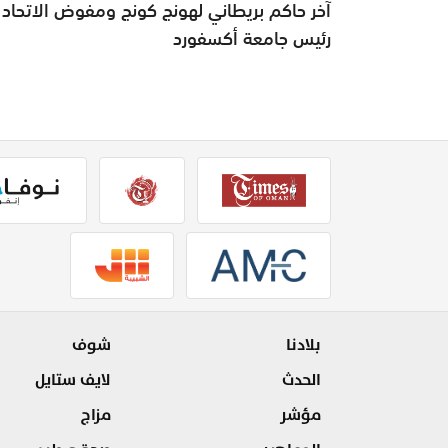
آخر حاكم بريطاني لهونج كونج ومفوض الاتحاد 
رئيس جامعة أكسفورد
بلادنا
شوف
الحدث
لايف ستايل
مؤشر
مزاج