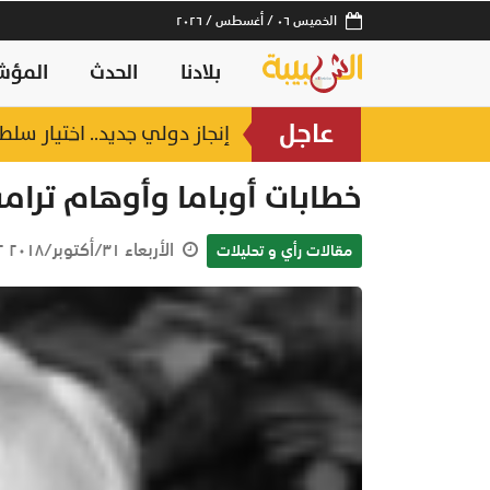
الخميس ٠٦ / أغسطس / ٢٠٢٦
بلادنا
الحدث
المؤش
عاجل
 مختلفة
إنجاز دولي جديد.. اختيار سلط
منذ ساعة
خطابات أوباما وأوهام ترام
الأربعاء ٣١/أكتوبر/٢٠١٨ ٠٣:٥٢ ص
مقالات رأي و تحليلات