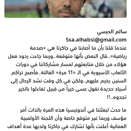
سالم الحبسي
Ssa.alhabsi@gmail.com
عندما قلنا بأن ما أصابنا في جاكرتا هي «صدمة
رياضية»..قال البعض بأنها متوقعة..وربما جاءت ردود فعل
هؤلاء من خلال متابعتهم لمسار مشاركاتنا في دورات
الألعاب الآسيوية في الـ «11 مرة» الفائتة..فأصبح تراكم
السنين يخيم عليهم..ولكن في كل وقت نشد الرحال إلى
أسياد حديدة نقول عسى خيراً من قبيل تفاءلوا بالخير
تجدوه..!!
ما حدث لبعثتنا في أندونيسيا هذه المرة بالذات أمر
مؤسف وربما غير متوقع خاصة وأن اللجنة الأولمبية
العمانية أعلنت بأنها تشارك في جاكرتا ولديها عدة أهداف