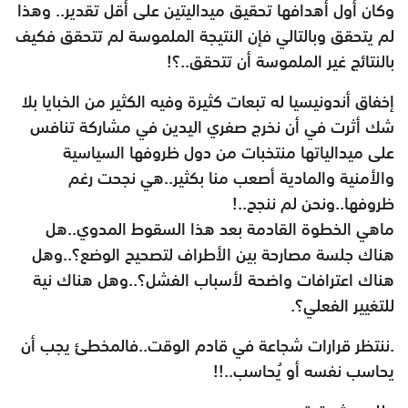
وكان أول أهدافها تحقيق ميداليتين على أقل تقدير.. وهذا
لم يتحقق وبالتالي فإن النتيجة الملموسة لم تتحقق فكيف
بالنتائج غير الملموسة أن تتحقق..؟!
إخفاق أندونيسيا له تبعات كثيرة وفيه الكثير من الخبايا بلا
شك أثرت في أن نخرج صفري اليدين في مشاركة تنافس
على ميدالياتها منتخبات من دول ظروفها السياسية
والأمنية والمادية أصعب منا بكثير..هي نجحت رغم
ظروفها..ونحن لم ننجح..!
ماهي الخطوة القادمة بعد هذا السقوط المدوي..هل
هناك جلسة مصارحة بين الأطراف لتصحيح الوضع؟..وهل
هناك اعترافات واضحة لأسباب الفشل؟..وهل هناك نية
للتغيير الفعلي؟.
.ننتظر قرارات شجاعة في قادم الوقت..فالمخطئ يجب أن
يحاسب نفسه أو يُحاسب..!!