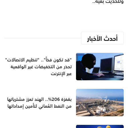
وللحديث بقية..
أحدث الأخبار
"قد تكون فخاً".. "تنظيم الاتصالات"
تحذر من التخفيضات غير الواقعية
عبر الإنترنت
بقفزة 206%.. الهند تعزز مشترياتها
من النفط العُماني لتأمين إمداداتها