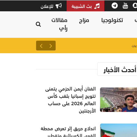
بث الشبيبة
للإعلان
تكنولوجيا
مزاج
مقالات
رأي
21 يوليو الجاري بدء فترة تعديل الرغبات لطلبة دبلوم التعليم العام
أحدث الأخبار
الفنان أيمن الحزمي يتمنى
تتويج إسبانيا بلقب كأس
العالم 2026 على حساب
الأرجنتين
اندلاع حريق إثر تعرض محطة
القوى الكهربائية وتقطير