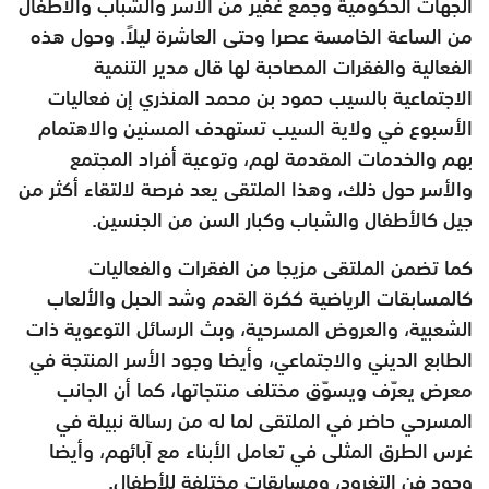
الجهات الحكومية وجمع غفير من الأسر والشباب والأطفال
من الساعة الخامسة عصرا وحتى العاشرة ليلاً. وحول هذه
الفعالية والفقرات المصاحبة لها قال مدير التنمية
الاجتماعية بالسيب حمود بن محمد المنذري إن فعاليات
الأسبوع في ولاية السيب تستهدف المسنين والاهتمام
بهم والخدمات المقدمة لهم، وتوعية أفراد المجتمع
والأسر حول ذلك، وهذا الملتقى يعد فرصة لالتقاء أكثر من
جيل كالأطفال والشباب وكبار السن من الجنسين.
كما تضمن الملتقى مزيجا من الفقرات والفعاليات
كالمسابقات الرياضية ككرة القدم وشد الحبل والألعاب
الشعبية، والعروض المسرحية، وبث الرسائل التوعوية ذات
الطابع الديني والاجتماعي، وأيضا وجود الأسر المنتجة في
معرض يعرّف ويسوّق مختلف منتجاتها، كما أن الجانب
المسرحي حاضر في الملتقى لما له من رسالة نبيلة في
غرس الطرق المثلى في تعامل الأبناء مع آبائهم، وأيضا
وجود فن التغرود، ومسابقات مختلفة للأطفال.