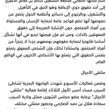
أشار خلالها أخصائي متابعة التشغيل سالم بن صالح الأغبري
إلى أحد حقوق ذوي الإعاقة وهو الحق في التأهيل
والتشغيل، وبالرجوع إلى دساتير وأنظمة الدول يتضح من
نصوصها أنها تضع قواعد عامة لحماية الإنسان والمساواة
بين أفراد المجتمع، دون الإشارة الصريحة إلى حقوق
المعوقين بالذات، ومن ثم فإن قيمتها تبدو في أنها تشكّل
أساسا قانونيا لحماية حقوقهم بوصفهم جزءا لا يتجزأ من
أفراد المجتمع، واستنادا لذلك فإن الشخص المعوق يتمتع
بنفس الحقوق التي يتمتع بها الأشخاص الآخرون في الواقع
العام.
ملتقى الأجيال
وضمن فعاليات الأسبوع شهدت الواجهة البحرية لشاطئ
السيب مساء أمس الأول الثلاثاء إقامة فعالية “ملتقى
الأجيال” برعاية عضو مجلس الشورى ممثل ولاية السيب
سعادة هلال بن حمد الصارمي وحضور ممثلي مختلف