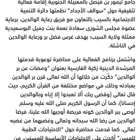
جامع تيمور بن فيصل بالمعبيلة الجنوبية إقامة فعالية
تثقيفية حول “سوالف الأجداد” نظمتها دائرة التنمية
الاجتماعية بالسيب بالتعاون مع فريق رعاية الوالدين، برعاية
عضوة مجلس الشورى سعادة نعمة بنت جميل البوسعيدية
ممثلة ولاية السيب؛ بهدف غرس فضل بر ورعاية الوالدين
في الناشئة.
واشتمل برنامج الفعالية على محاضرة توعوية قدمتها
المرشدة الدينية زكية الفارسية بعنوان “ومضات عن بر
الوالدين” ذكّرت من خلالها أن الله تعالى قرن بر الوالدين
بعبادته وذلك في مواضع مختلفة من القرآن الكريم، حيث
قال تعالى (وقضى ربك ألا تعبدوا إلا إياه وبالوالدين
إحسانا)، كما أن الرسول الكريم صلى الله عليه وسلم
أوصى ببر الوالدين كونه فريضة أوجبها الله علينا، فرضا
الوالدين من رضا الله سبحانه وتعالى وغضبهما من غضبه
تعالى. كما قدمت محاضرة حول “الاحتياجات الطبية
للمسن” أكدت على الاحتياجات الأساسية للمسنين، من