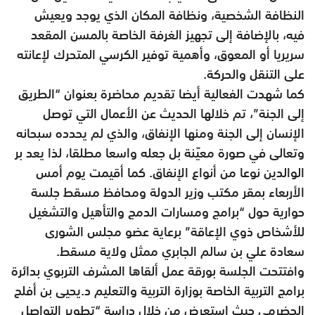
النظافة الشخصية، ونظافة المكان الذي يوجد ويعيش
فيه، بالإضافة إلى تجهيز الغرفة الخاصة بالمسن المقعد
سريريا أو المعوق، وأهمية توفير الكرسي المتحرك لإعانته
على التنقل والحركة.
كما شهدت الفعالية أيضا تقديم محاضرة بعنوان “الطريق
إلى الجنة”، تم خلالها الحديث عن الأعمال التي توصل
الإنسان إلى الجنة ومنها الإنفاق، والذي لم يحدده سبحانه
وتعالى في صورة معيّنة بل جعله واسعا مطلقا، لذا يعد بر
الوالدين نوعا من أنواع الإنفاق. كما أقيمت يوم أمس
الأربعاء بمقر مكتب وزير الدولة ومحافظ مسقط جلسة
حوارية حول “برامج ومسارات الدمج والتأهيل والتشغيل
للأشخاص ذوي الإعاقة” برعاية عضو مجلس الشورى
سعادة علي بن سالم الجابري ممثل ولاية مسقط.
وافتتحت الجلسة بورقة عمل ألقاها المشرف التربوي بدائرة
برامج التربية الخاصة بوزارة التربية والتعليم د.يحيى بن أفلح
الحضرمي حيث استعرض من خلال دراسة “تطوير التواصل