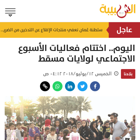
عاجل
لضمان الالتزام بالاشتراطات.. حملات تفتيشية تُستهدف محطات الوقود والمنشآت بالظاهرة
سلطنة عُمان تعفي منتجات الإقلاع عن التدخين من الضريبة
منذ ساعة
اليوم.. اختتام فعاليات الأسبوع
الاجتماعي لولايات مسقط
الخميس ١٢/يوليو/٢٠١٨ ٠٤:١٢ ص
بلادنا