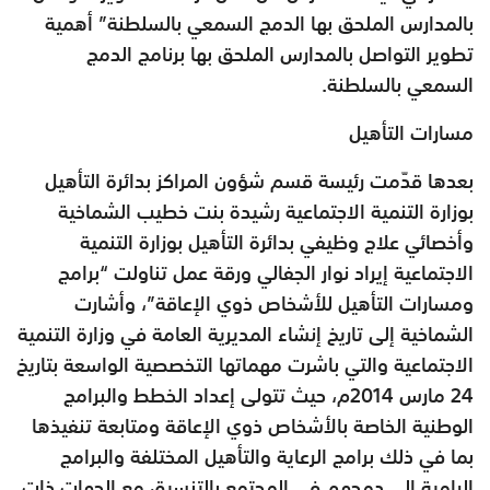
بالمدارس الملحق بها الدمج السمعي بالسلطنة” أهمية
تطوير التواصل بالمدارس الملحق بها برنامج الدمج
السمعي بالسلطنة.
مسارات التأهيل
بعدها قدّمت رئيسة قسم شؤون المراكز بدائرة التأهيل
بوزارة التنمية الاجتماعية رشيدة بنت خطيب الشماخية
وأخصائي علاج وظيفي بدائرة التأهيل بوزارة التنمية
الاجتماعية إيراد نوار الجفالي ورقة عمل تناولت “برامج
ومسارات التأهيل للأشخاص ذوي الإعاقة”، وأشارت
الشماخية إلى تاريخ إنشاء المديرية العامة في وزارة التنمية
الاجتماعية والتي باشرت مهماتها التخصصية الواسعة بتاريخ
24 مارس 2014م، حيث تتولى إعداد الخطط والبرامج
الوطنية الخاصة بالأشخاص ذوي الإعاقة ومتابعة تنفيذها
بما في ذلك برامج الرعاية والتأهيل المختلفة والبرامج
الرامية إلى دمجهم في المجتمع بالتنسيق مع الجهات ذات