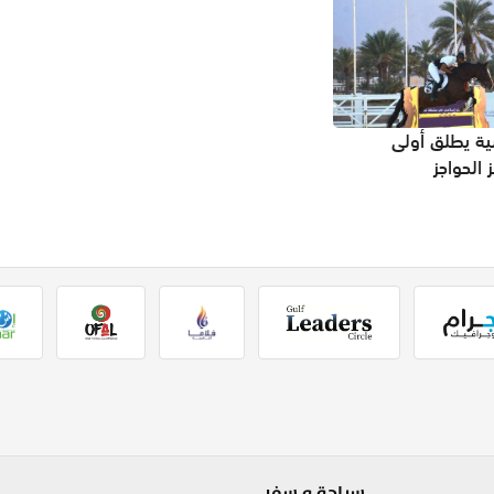
سية يطلق أولى
 الحواجز
سياحة و سفر