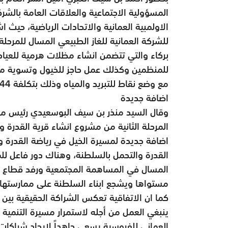
المسؤولية الاجتماعية والعلاقات العامة بالشرك
الاولمبية العمانية والاتحادات الرياضية، حيث
للشركة العمانية للغاز الطبيعي المسال للمرحلة 
بركاء والتي تتضمن انشاء مظلات هرمية للعياد
للمنظمين وكذلك عمل حاجز للخيول وتسوية مسا
مع وضع نقاط للتبريد والمياه وذلك بتكلفة 44 ألف و 500 ريال عماني.
اضافة جديدة
وقال السيد منذر بن سيف البوسعيدي رئيس مجلس
المرحلة الثانية من مشروع انشاء قرية القدرة و
اضافة جديدة لمسيرة الخيل في رياضة القدرة 
القدرة والتحمل بالسلطنة، وهناك دور فاعل للم
المسال في المساهمة المجتمعية ورفد قطاع ال
مستواها ويشجع ابناء السلطنة على ممارستها و
كما ان الاتفاقية تعكس الشراكة الحقيقية بين 
ينبغي العمل من أجله لاستمرار مسيرة التنمية 
العماني للفروسية يسعى جاهداً لإيجاد شراك