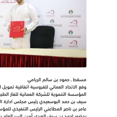
مسقط ـ حمود بن سالم الريامي
وقع الاتحاد العماني للفروسية اتفاقية تمويل ا
المؤسسة التنموية للشركة العمانية للغاز الطب
سيف بن حمد البوسعيدي رئيس مجلس ادارة الا
عامر بن ناصر المطاعني الرئيس التنفيذي للمؤس
بحضور احمد بن سيف العبري أمين السر العام ب