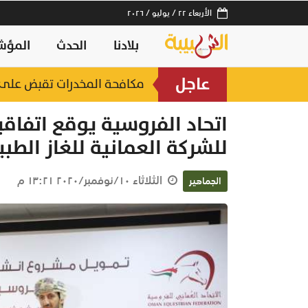
الأربعاء ٢٢ / يوليو / ٢٠٢٦
بلادنا
الحدث
المؤش
عاجل
مكافحة المخدرات تقبض على 3 أشخاص أخفوا مواد مخدرة بإذابته
اتحاد الفروسية يوقع اتفاق
للشركة العمانية للغاز الط
الثلاثاء ١٠/نوفمبر/٢٠٢٠ ١٣:٢١ م
الجماهير