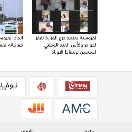
الفروسية يعتمد درع الوزارة لقفز
إتحاد الفرو
الحواجز وكأس العيد الوطني
فعالياته لقفز
الخمسين لإلتقاط الاوتاد
بلادنا
شوف