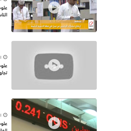
علوم
التا
السبت
علوم
تجاوزت 65 أل
السبت
الفا