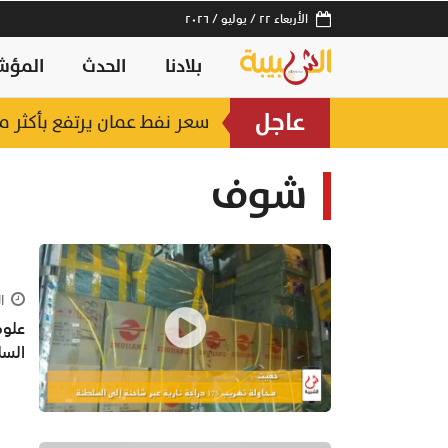
الأربعاء ٢٢ / يوليو / ٢٠٢٦
بلادنا
الحدث
المؤش
عاجل
سعر نفط عمان يرتفع بأكثر من 7 دولار
شوف
الأحد 
السل