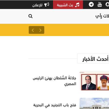
بث الشبيبة
للإعلان
ات رأي
مكافحة المخدرات تقبض على 3 أشخاص أخفوا مواد مخدرة بإذابتها
أحدث الأخبار
جلالةُ السُّلطان يهنئ الرئيس
المصري
فتح باب التجنيد في البحرية