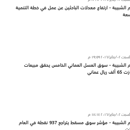
 الشبيبة - ارتفاع معدلات الباحثين عن عمل في خطة التنمية
سعة
 ٠٢/يناير/٢٠١٦ ١٩:٥٩ م
 الشبيبة - سوق العسل العماني الخامس يحقق مبيعات
ف ريال عماني
 ٠٢/يناير/٢٠١٦ ١٨:١٤ م
علوم الشبيبة - مؤشر سوق مسقط يتراجع 937 نقطة في العام
ئت