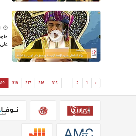
الجمع
علوم
على 
319
318
317
316
315
...
2
1