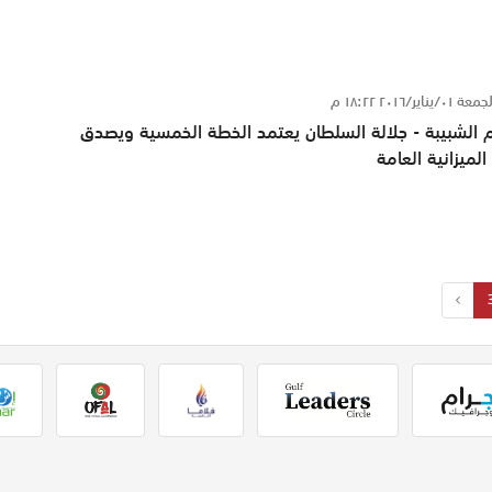
ة ٠١/يناير/٢٠١٦ ١٨:٢٢ م
 الشبيبة - جلالة السلطان يعتمد الخطة الخمسية ويصدق
الميزانية العامة