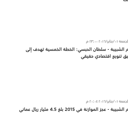
ة ٠١/يناير/٢٠١٦ ٢٣:٠٠ م
 الشبيبة - سلطان الحبسي: الخطة الخمسية تهدف إلى
ق تنويع اقتصادي حقيقي
ة ٠١/يناير/٢٠١٦ ٢٠:٠٤ م
شبيبة - عجز الموازنة في 2015 بلغ 4.5 مليار ريال عماني