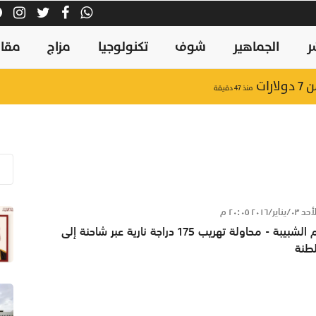
ر
الجماهير
شوف
تكنولوجيا
مزاج
مقال
ات
منذ ٤٧ دقيقة
٠٣/يناير/٢٠١٦ ٢٠:٠٥ م
علوم الشبيبة - محاولة تهريب 175 دراجة نارية عبر شاحنة إلى
طنة