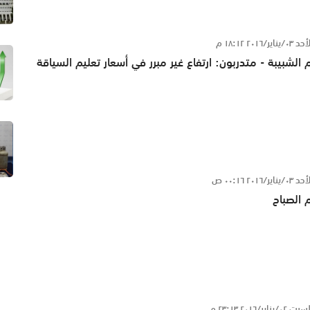
٠٣/يناير/٢٠١٦ ١٨:١٢ م
 الشبيبة - متدربون: ارتفاع غير مبرر في أسعار تعليم السياقة
٠٣/يناير/٢٠١٦ ٠٠:١٦ ص
 الصباح
 ٠٢/يناير/٢٠١٦ ٢٣:١٣ م