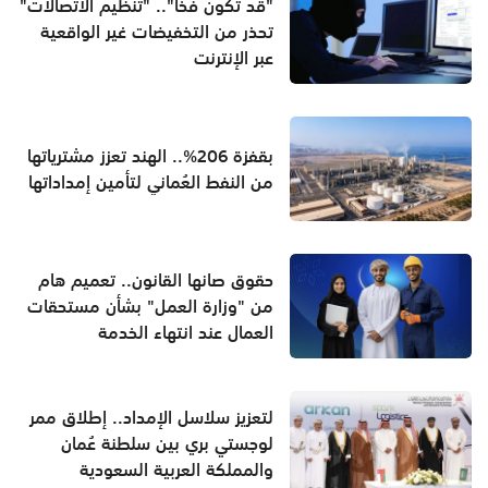
"قد تكون فخاً".. "تنظيم الاتصالات"
تحذر من التخفيضات غير الواقعية
عبر الإنترنت
بقفزة 206%.. الهند تعزز مشترياتها
من النفط العُماني لتأمين إمداداتها
حقوق صانها القانون.. تعميم هام
من "وزارة العمل" بشأن مستحقات
العمال عند انتهاء الخدمة
لتعزيز سلاسل الإمداد.. إطلاق ممر
لوجستي بري بين سلطنة عُمان
والمملكة العربية السعودية