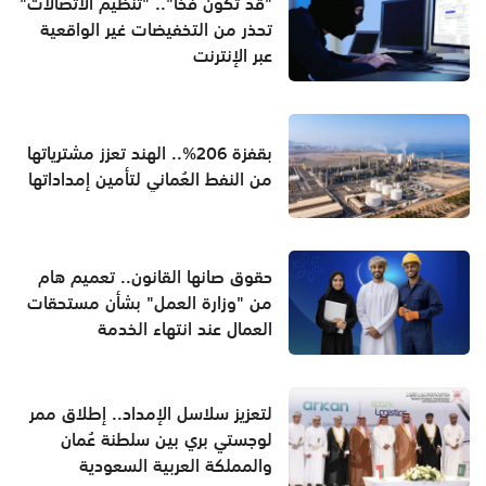
"قد تكون فخاً".. "تنظيم الاتصالات"
تحذر من التخفيضات غير الواقعية
عبر الإنترنت
بقفزة 206%.. الهند تعزز مشترياتها
من النفط العُماني لتأمين إمداداتها
حقوق صانها القانون.. تعميم هام
من "وزارة العمل" بشأن مستحقات
العمال عند انتهاء الخدمة
لتعزيز سلاسل الإمداد.. إطلاق ممر
لوجستي بري بين سلطنة عُمان
والمملكة العربية السعودية