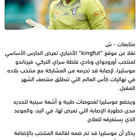
متابعات - ش
نقلا عن موقع "kingfut" الأخباري تعرض الحارس الأساسي
لمنتخب أوروجواي ونادي غلطة سراي التركي، فيرناندو
موسليرا، لإصابة قد تحرمه من المشاركة مع منتخب بلاده
في نهائيات كأس العالم التي تنطلق منتصف الشهر
المقبل.
ويخضع موسليرا لفحوصات طبية و أشعة سينية لتحديد
مدى خطورة الإصابة التي تعرض لها، في اليد، والموعد
الذي يستغرقه للعلاج.
يذكر أن موسليرا قد تم ضمه لقائمة المنتخب بالإضافة