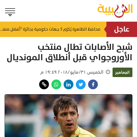
عاجل
لتطوير البنى الأساسية.. "الثروة الزراعية" توقع اتفاقية التصميم والإشراف لمدينة الصناعات السمكية
محافظ الظاهرة يُكرّم 3 جهات حكومية بجائزة "أفضل منفذ تقديم خدمة" لعام 2025
منذ ١٦ ساعة
منذ ١٦ ساعة
شبح الأصابات تطال منتخب
الأوروجواي قبل أنطلاق المونديال
الخميس ٣١/مايو/٢٠١٨ ١٩:٤٩ م
الجماهير