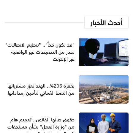
أحدث الأخبار
"قد تكون فخاً".. "تنظيم الاتصالات"
تحذر من التخفيضات غير الواقعية
عبر الإنترنت
بقفزة 206%.. الهند تعزز مشترياتها
من النفط العُماني لتأمين إمداداتها
حقوق صانها القانون.. تعميم هام
من "وزارة العمل" بشأن مستحقات