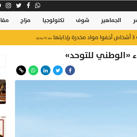
ر
الجماهير
شوف
تكنولوجيا
مزاج
مقال
ا
منذ ١٥ ساعة
اء «الوطني للتوحد»