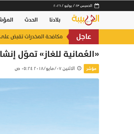
الخميس ٢٣ / يوليو / ٢٠٢٦
بلادنا
الحدث
المؤش
عاجل
مكافحة المخدرات تقبض على 3 أشخاص أخفوا مواد مخدرة بإذابته
«العُمانية للغاز» تموّل إنش
الاثنين ٠٧/مايو/٢٠١٨ ٠٥:٢٤ ص
مؤشر