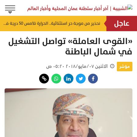
عاجل
لتشوه المظهر الحضاري وتعطل الحركة التجارية.. أهالي العوابي يطالبون عبر "الشبيبة" بإنقاذ سوقهم القديم من "كبارة الأسماك" المهجورة
تحذير من موجة حر استثنائية.. الحرارة تلامس 50 درجة في بعض مناطق سلطنة عُمان
منذ ٥٨ دقيقة
«القوى العاملة» تواصل التشغيل
في شمال الباطنة
الاثنين ٠٧/مايو/٢٠١٨ ٠٥:٢٠ ص
مؤشر