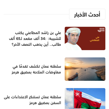
أحدث الأخبار
علي بن راشد المطاعني يكتب
للشبيبة: :34 ألف مقعد لـ65 ألف
طالب.. أين يذهب النصف الآخر؟
سلطنة عمان تكشف تقدمًا في
مفاوضات الملاحة بمضيق هرمز
سلطنة عمان تستنكر الاعتداءات على
السفن بمضيق هرمز