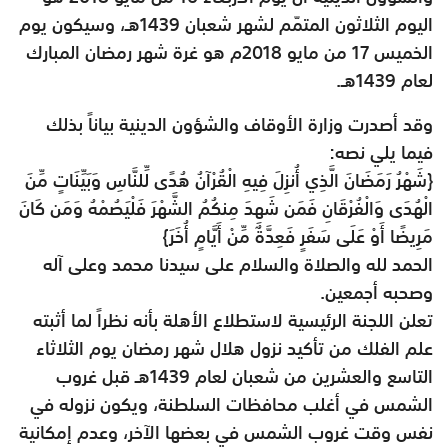
اليوم الثلاثون المتمّم لشهر شعبان 1439هـ، وسيكون يوم
الخميس 17 من مايو 2018م هو غرة شهر رمضان المبارك
لعام 1439هـ.
وقد أصدرت وزارة الأوقاف والشؤون الدينية بياناً بذلك
فيما يلي نصه:
{شَهْرُ رَمَضَانَ الَّذِي أُنزِلَ فِيهِ الْقُرْآنُ هُدًى لِّلنَّاسِ وَبَيِّنَاتٍ مِّنَ
الْهُدَى وَالْفُرْقَانِ فَمَن شَهِدَ مِنكُمُ الشَّهْرَ فَلْيَصُمْهُ وَمَن كَانَ
مَرِيضًا أَوْ عَلَى سَفَرٍ فَعِدَّةٌ مِّنْ أَيَّامٍ أُخَرَ}
الحمد لله والصلاة والسلام على سيدنا محمد وعلى آله
وصحبه أجمعين.
تعلن اللجنة الرئيسية لاستطلاع الأهلة بأنه نظراً لما أثبته
علم الفلك من تأكيد نزول هلال شهر رمضان يوم الثلاثاء
التاسع والعشرين من شعبان لعام 1439هـ قبل غروب
الشمس في أغلب محافظات السلطنة، ويكون نزوله في
نفس وقت غروب الشمس في بعضها الآخر، وعدم إمكانية