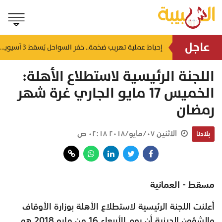
عاجل
شمل غرامات وإغلاقاً نهائياً.. "حماية المستهلك" تُعلن صدور حكم قضائي بحق مؤسستين بمسقط
إحباط عملية تهريب ضخمة.. خفر السواحل يُسقط 3 آسيويين بحوزتهم 66 كجم من الكريستال
منذ ٧ ساعات
اللجنة الرئيسية لاستطلاع الأهلة:
الخميس 17 مايو الجاري غرة شهر
رمضان
الاثنين ٠٧/مايو/٢٠١٨ ٠٢:١٨ ص
بلادنا
مسقط - العمانية
أعلنت اللجنة الرئيسية لاستطلاع الأهلة بوزارة الأوقاف
والشؤون الدينية أن يوم الأربعاء 16 من مايو 2018 هو