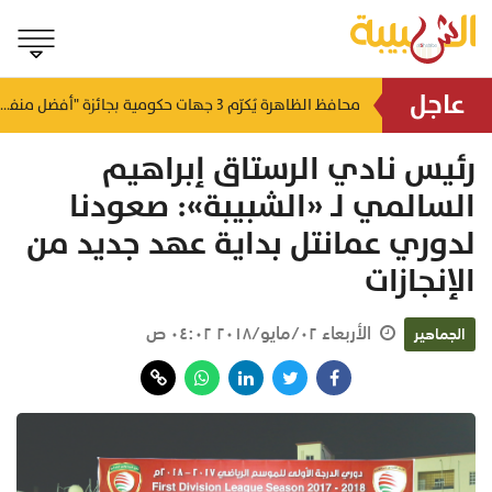
عاجل
لتطوير البنى الأساسية.. "الثروة الزراعية" توقع اتفاقية التصميم والإشراف لمدينة الصناعات السمكية
محافظ الظاهرة يُكرّم 3 جهات حكومية بجائزة "أفضل منفذ تقديم خدمة" لعام 2025
منذ ١٦ ساعة
منذ ١٧ ساعة
رئيس نادي الرستاق إبراهيم
السالمي لـ «الشبيبة»: صعودنا
لدوري عمانتل بداية عهد جديد من
الإنجازات
الأربعاء ٠٢/مايو/٢٠١٨ ٠٤:٠٢ ص
الجماهير