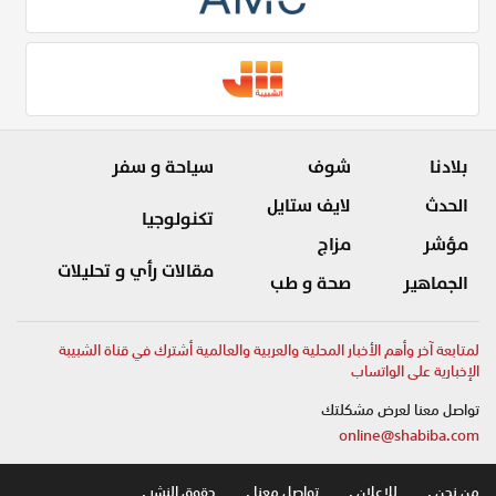
بلادنا
شوف
سياحة و سفر
الحدث
لايف ستايل
تكنولوجيا
مؤشر
مزاج
مقالات رأي و تحليلات
الجماهير
صحة و طب
لمتابعة آخر وأهم الأخبار المحلية والعربية والعالمية أشترك في قناة الشبيبة
الإخبارية على الواتساب
تواصل معنا لعرض مشكلتك
online@shabiba.com
من نحن .
للاعلان .
تواصل معنا .
حقوق النشر .