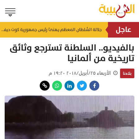
عاجل
لتعزيز سلاسل الإمداد.. إطلاق ممر لوجستي بري بين سلطنة عُمان والمملكة العربية السعودية
جلالة السُّلطان المعظم يهنئ رئيس جمهورية كوت ديفوار
منذ ٢٣ ساعة
بالفيديو.. السلطنة تسترجع وثائق
تاريخية من ألمانيا
الأربعاء ٢٥/أبريل/٢٠١٨ ١٩:٢٠ م
بلادنا