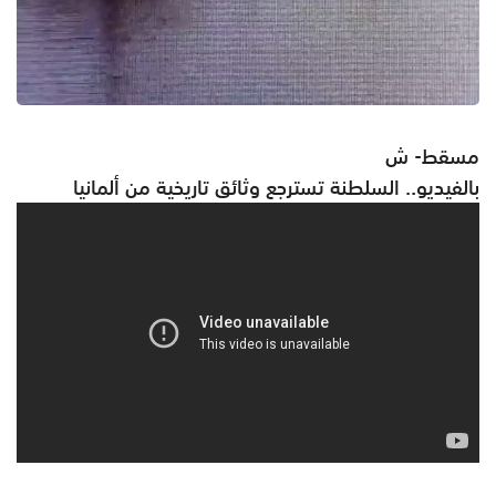
مسقط- ش
بالفيديو.. السلطنة تسترجع وثائق تاريخية من ألمانيا