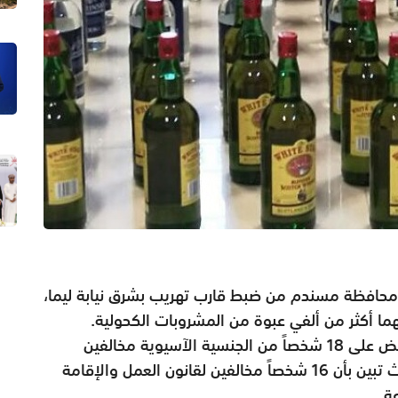
محافظة مسندم من ضبط قارب تهريب بشرق نيابة ليما،
ا أكثر من ألفي عبوة من المشروبات الكحولية
.
وفي السياق ألقت شرطة عمان السلطانية القبض على 18 شخصاً من الجنسية الآسيوية مخالفين
للقانون في ولاية خصب بمحافظة مسندم، حيث تبين بأن 16 شخصاً مخالفين لقانون العمل والإقامة
عة
.