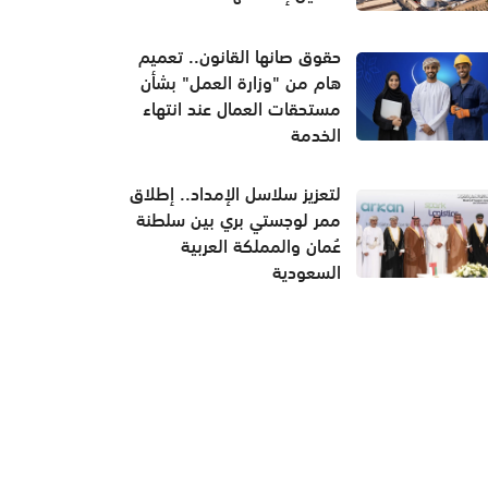
حقوق صانها القانون.. تعميم
هام من "وزارة العمل" بشأن
مستحقات العمال عند انتهاء
الخدمة
لتعزيز سلاسل الإمداد.. إطلاق
ممر لوجستي بري بين سلطنة
عُمان والمملكة العربية
السعودية