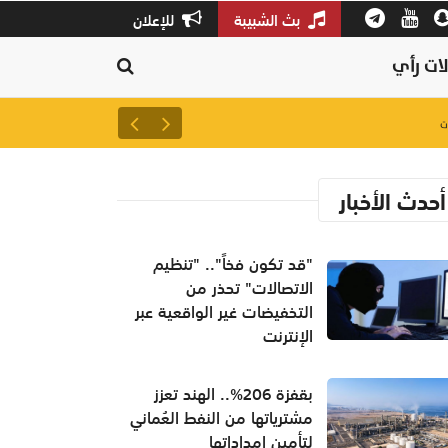
بث الشبيبة
للإعلان
ات رأي
لتعزيز سلاسل الإمداد.. إطلاق 
أحدث الأخبار
"قد تكون فخاً".. "تنظيم
الاتصالات" تحذر من
التخفيضات غير الواقعية عبر
الإنترنت
بقفزة 206%.. الهند تعزز
مشترياتها من النفط العُماني
لتأمين إمداداتها