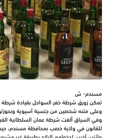
مسندم- ش
تمكن زورق شرطة خفر السواحل بقيادة شرطة 
وعلى متنه شخصين من جنسية آسيوية وبحوزتهم
واثنين آخرين لدخولهم البلاد بطريقة غير مشرو