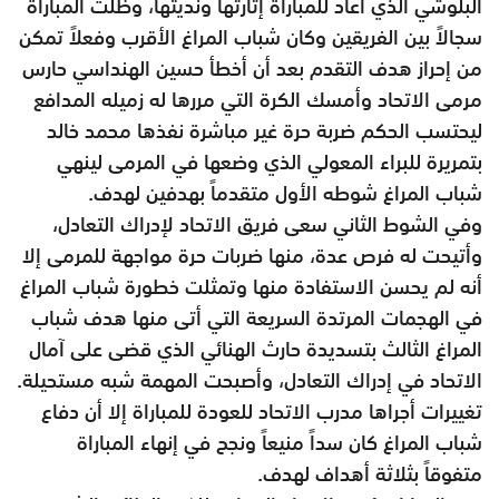
البلوشي الذي أعاد للمباراة إثارتها ونديتها، وظلت المباراة
سجالاً بين الفريقين وكان شباب المراغ الأقرب وفعلاً تمكن
من إحراز هدف التقدم بعد أن أخطأ حسين الهنداسي حارس
مرمى الاتحاد وأمسك الكرة التي مررها له زميله المدافع
ليحتسب الحكم ضربة حرة غير مباشرة نفذها محمد خالد
بتمريرة للبراء المعولي الذي وضعها في المرمى لينهي
شباب المراغ شوطه الأول متقدماً بهدفين لهدف.
وفي الشوط الثاني سعى فريق الاتحاد لإدراك التعادل،
وأتيحت له فرص عدة، منها ضربات حرة مواجهة للمرمى إلا
أنه لم يحسن الاستفادة منها وتمثلت خطورة شباب المراغ
في الهجمات المرتدة السريعة التي أتى منها هدف شباب
المراغ الثالث بتسديدة حارث الهنائي الذي قضى على آمال
الاتحاد في إدراك التعادل، وأصبحت المهمة شبه مستحيلة.
تغييرات أجراها مدرب الاتحاد للعودة للمباراة إلا أن دفاع
شباب المراغ كان سداً منيعاً ونجح في إنهاء المباراة
متفوقاً بثلاثة أهداف لهدف.