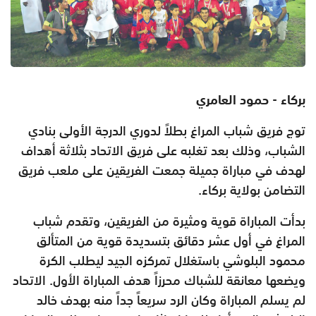
بركاء - حمود العامري
توج فريق شباب المراغ بطلاً لدوري الدرجة الأولى بنادي
الشباب، وذلك بعد تغلبه على فريق الاتحاد بثلاثة أهداف
لهدف في مباراة جميلة جمعت الفريقين على ملعب فريق
التضامن بولاية بركاء.
بدأت المباراة قوية ومثيرة من الفريقين، وتقدم شباب
المراغ في أول عشر دقائق بتسديدة قوية من المتألق
محمود البلوشي باستغلال تمركزه الجيد ليطلب الكرة
ويضعها معانقة للشباك محرزاً هدف المباراة الأول. الاتحاد
لم يسلم المباراة وكان الرد سريعاً جداً منه بهدف خالد