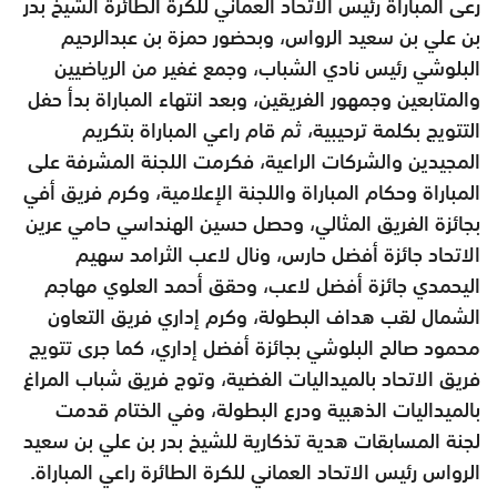
رعى المباراة رئيس الاتحاد العماني للكرة الطائرة الشيخ بدر
بن علي بن سعيد الرواس، وبحضور حمزة بن عبدالرحيم
البلوشي رئيس نادي الشباب، وجمع غفير من الرياضيين
والمتابعين وجمهور الفريقين، وبعد انتهاء المباراة بدأ حفل
التتويج بكلمة ترحيبية، ثم قام راعي المباراة بتكريم
المجيدين والشركات الراعية، فكرمت اللجنة المشرفة على
المباراة وحكام المباراة واللجنة الإعلامية، وكرم فريق أفي
بجائزة الفريق المثالي، وحصل حسين الهنداسي حامي عرين
الاتحاد جائزة أفضل حارس، ونال لاعب الثرامد سهيم
اليحمدي جائزة أفضل لاعب، وحقق أحمد العلوي مهاجم
الشمال لقب هداف البطولة، وكرم إداري فريق التعاون
محمود صالح البلوشي بجائزة أفضل إداري، كما جرى تتويج
فريق الاتحاد بالميداليات الفضية، وتوج فريق شباب المراغ
بالميداليات الذهبية ودرع البطولة، وفي الختام قدمت
لجنة المسابقات هدية تذكارية للشيخ بدر بن علي بن سعيد
الرواس رئيس الاتحاد العماني للكرة الطائرة راعي المباراة.