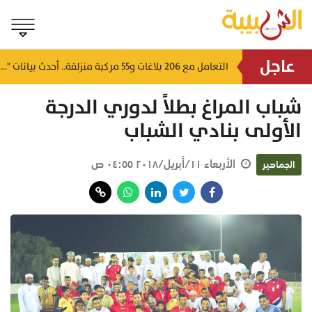
عاجل
بمشاركة مختلف الوحدات.. ختام بطولة التايكواندو بقيادة شرطة المهام الخاصة
التعامل مع 206 بلاغات و55 مركبة منزلقة.. أحدث بيانات "هيئة البيئة" في خريف ظفار
منذ ساعة
شباب المراغ بطلاً لدوري الدرجة
الأولى بنادي الشباب
الأربعاء ١١/أبريل/٢٠١٨ ٠٤:٥٥ ص
الجماهير