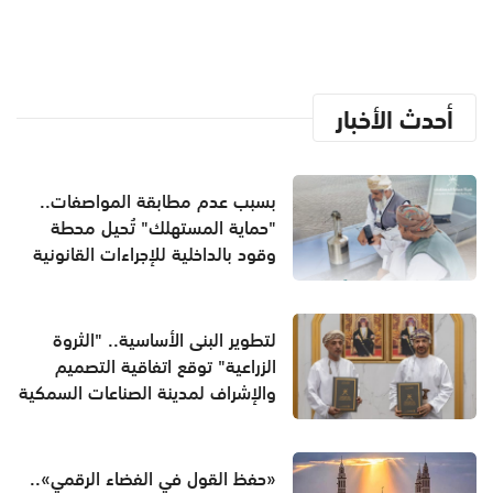
أحدث الأخبار
بسبب عدم مطابقة المواصفات..
"حماية المستهلك" تُحيل محطة
وقود بالداخلية للإجراءات القانونية
لتطوير البنى الأساسية.. "الثروة
الزراعية" توقع اتفاقية التصميم
والإشراف لمدينة الصناعات السمكية
«حفظ القول في الفضاء الرقمي»..