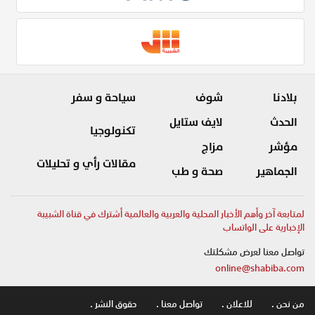
بلادنا
شوف
سياحة و سفر
الحدث
لايف ستايل
تكنولوجيا
مؤشر
مزاج
مقالات رأي و تحليلات
الجماهير
صحة و طب
لمتابعة آخر وأهم الأخبار المحلية والعربية والعالمية أشترك في قناة الشبيبة
الإخبارية على الواتساب
تواصل معنا لعرض مشكلتك
online@shabiba.com
من نحن .
للاعلان .
تواصل معنا .
حقوق النشر .