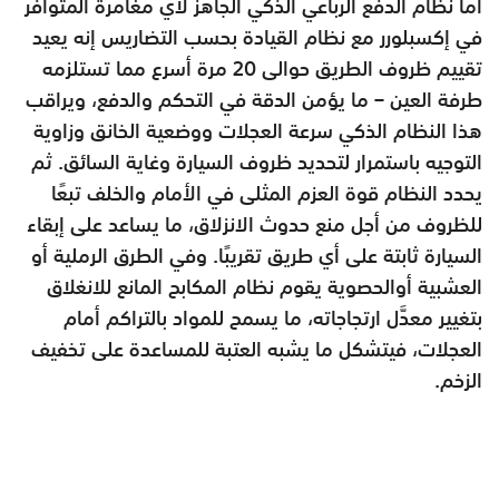
أما نظام الدفع الرباعي الذكي الجاهز لأي مغامرة المتوافر
في إكسبلورر مع نظام القيادة بحسب التضاريس إنه يعيد
تقييم ظروف الطريق حوالى 20 مرة أسرع مما تستلزمه
طرفة العين – ما يؤمن الدقة في التحكم والدفع، ويراقب
هذا النظام الذكي سرعة العجلات ووضعية الخانق وزاوية
التوجيه باستمرار لتحديد ظروف السيارة وغاية السائق. ثم
يحدد النظام قوة العزم المثلى في الأمام والخلف تبعًا
للظروف من أجل منع حدوث الانزلاق، ما يساعد على إبقاء
السيارة ثابتة على أي طريق تقريبًا. وفي الطرق الرملية أو
العشبية أوالحصوية يقوم نظام المكابح المانع للانغلاق
بتغيير معدَّل ارتجاجاته، ما يسمح للمواد بالتراكم أمام
العجلات، فيتشكل ما يشبه العتبة للمساعدة على تخفيف
الزخم.