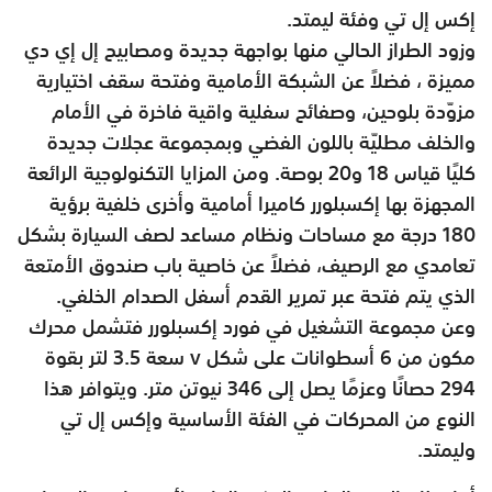
إكس إل تي وفئة ليمتد.
وزود الطراز الحالي منها بواجهة جديدة ومصابيح إل إي دي
مميزة ، فضلاً عن الشبكة الأمامية وفتحة سقف اختيارية
مزوّدة بلوحين، وصفائح سفلية واقية فاخرة في الأمام
والخلف مطليّة باللون الفضي وبمجموعة عجلات جديدة
كليًا قياس 18 و20 بوصة. ومن المزايا التكنولوجية الرائعة
المجهزة بها إكسبلورر كاميرا أمامية وأخرى خلفية برؤية
180 درجة مع مساحات ونظام مساعد لصف السيارة بشكل
تعامدي مع الرصيف، فضلاً عن خاصية باب صندوق الأمتعة
الذي يتم فتحة عبر تمرير القدم أسفل الصدام الخلفي.
وعن مجموعة التشغيل في فورد إكسبلورر فتشمل محرك
مكون من 6 أسطوانات على شكل v سعة 3.5 لتر بقوة
294 حصانًا وعزمًا يصل إلى 346 نيوتن متر. ويتوافر هذا
النوع من المحركات في الفئة الأساسية وإكس إل تي
وليمتد.