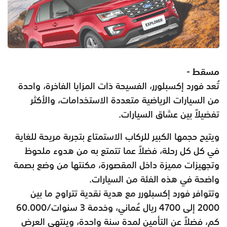
مسقط -
تُعد فورد إكسبلورر، الفسيحة ذات المزايا الفاخرة، واحدة
من السيارات الرياضية متعددة الاستخدامات، والأكثر
تفضيلاً بين عشاق السيارات.
ويتيح حجمها الكبير للركاب الاستمتاع بتجربة مريحة للغاية
في كل كل رحلة، فضلاً عما تتمتع به من هدوء ملحوظ
وتجهيزات مميزة داخل المقصورة، مكنتها من وضع بصمة
واضحة في هذه الفئة من السيارات.
وتتوافر فورد إكسبلورر مع هدية نقدية تتراوح ما بين
2000 إلى 4700 ريال عُماني، وخدمة 3 سنوات/‏‏60.000
كم، فضلاً عن التأمين لمدة سنة واحدة، وينتهي العرض