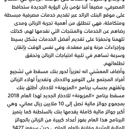
المصرفي، مضيفاً أننا نؤمن بأن الرؤية الجديدة ستحافظ
على موقع البنك الرائد عبر تقديم خدمات مصرفية مبسطة
ومتكاملة، فهي تنطلق من أهمية تجربة الزبائن ومدى
رضاهم عن الخدمات والمنتجات التي نقدمها لهم، كذلك
تلهمنا وتحفزنا على تقديم أفضل الخدمات بشكل بسيط
وبإجراءات مرنة وغير معقدة، وفي نفس الوقت بإتقان
وسرعة تساهم في تلبية احتياجات الزبائن وتحقق
تطلعاتهم.
وأضاف المعشني انه تعزيزاً لدور بنك مسقط في تشجيع
أفراد المجتمع على التوفير والادخار، وتقديراً لولاء الزبائن
وثقتهم بحساب برنامج «المزيونة» للادخار، أطلق بنك
مسقط برنامج «المزيونة» للادخار الجديد لهذا العام 2018
بمجموع جوائز مالية تصل إلى 10 ملايين ريال عماني، وهي
أكبر جوائز مالية كاملة يقدمها بنك بالسلطنة كما يتميز
البرنامج هذا العام بفوز أعداد كبيرة من الزبائن بالجوائز
المالية المثيرة مقارنة بالعام الماضي حيث سيفوز 3427