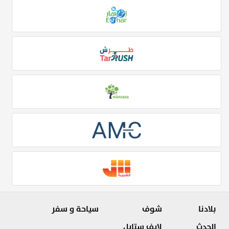
بلادنا
شوف
سياحة و سفر
الحدث
لايف ستايل