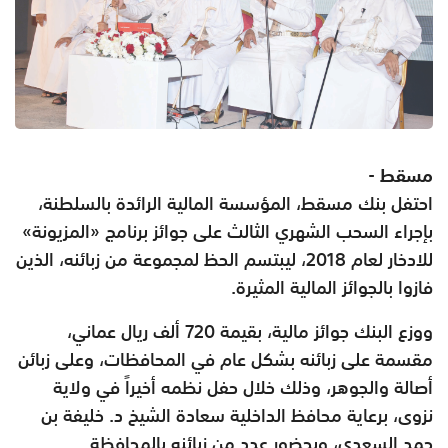
مسقط -
احتفل بنك مسقط، المؤسسة المالية الرائدة بالسلطنة،
بإجراء السحب الشهري الثالث على جوائز برنامج «المزيونة»
للادخار لعام 2018، ليبتسم الحظ لمجموعة من زبائنه، الذين
فازوا بالجوائز المالية المثيرة.
ووزع البنك جوائز مالية، بقيمة 720 ألف ريال عماني،
مقسمة على زبائنه بشكل عام في المحافظات، وعلى زبائن
أصالة والجوهر، وذلك خلال حفل نظمه أخيراً في ولاية
نزوى، برعاية محافظ الداخلية سعادة الشيخ د. خليفة بن
حمد السعدي، وبحضور عدد من زبائنه بالمحافظة