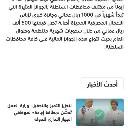
زبوناً من مختلف محافظات السلطنة بالجوائز المثيرة التي
تبدأ شهرياً من 1000 ريال عماني وجائزة كبرى لزبائن
الأعمال المصرفية المميزة أصالة تصل قيمتها 500 ألف
ريال عماني من خلال سحوبات شهرية منتظمة وطوال
العام بحيث تتوزع هذه الجوائز المالية على كافة محافظات
السلطنة.
أحدث الأخبار
لتعزيز التميز والتحفيز.. وزارة العمل
تُدشّن «بطاقة إجادة» لموظفي
الجهاز الإداري للدولة