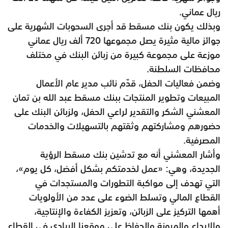
ريال عماني.
وبذلك يكون بنك مسقط قد أجرى السحوبات الشهرية على
جوائز مالية مثيرة يصل مجموعها 720 ألف ريال عماني
موزعة على مجموعة كبيرة من زبائن البنك في مختلف
محافظات السلطنة.
وضمن فعاليات الحفل، قدّم نائب مدير عام الأعمال
المبيعات وتطوير المنتجات ببنك مسقط عبد الله بن تمان
المعشني الشكر والتقدير لراعي الحفل، ولزبائن البنك على
حضورهم ومشاركتهم وثقتهم بالتسهيلات والخدمات
المصرفية.
وأشار المعشني أنه مع تدشين بنك مسقط الرؤية
الجديدة، وهي: «عمل لخدمتكم بشكل أفضل، كل يوم»،
التي تهدف إلى مواكبة التطورات والمستجدات في
القطاع المالي وتسلط الضوء على عدد من الأولويات
أهمها التركيز على الزبائن، وتعزيز الكفاءة والإنتاجية،
والإبداع والمرونة والحفاظ على موقعنا الريادي في القطاع