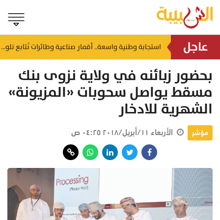
عاجل
قبل إغلاق التسجيل 16 أغسطس.. فرصة لشباب جنوب الشرقية لتأسيس مشاريعهم التقنية
استجابة وطنية واسعة.. أقمار صناعية وطائرات تُتابع تلوث السفينة الجانحة بظفار
منذ ساعة
بحضور زبائنه في ولاية نزوى بنك
مسقط يواصل سحوبات «المزيونة»
الشهرية للادخار
الأربعاء ١١/أبريل/٢٠١٨ ٠٤:٢٥ ص
مؤشر