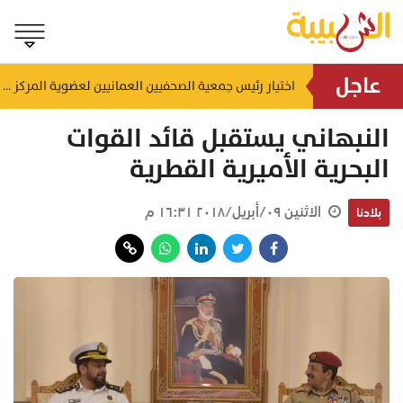
عاجل
إنجاز بحري جديد.. القبطان محمد البوسعيدي أول عُماني يقود ناقلة منتجات نفطية متوسطة المدى
اختيار رئيس جمعية الصحفيين العمانيين لعضوية المركز الدولي لمكافحة التضليل (ICCMD)
منذ ١٣ ساعة
النبهاني يستقبل قائد القوات
البحرية الأميرية القطرية
الاثنين ٠٩/أبريل/٢٠١٨ ١٦:٣١ م
بلادنا