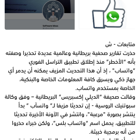
متابعات - ش
حذرت تقارير صحفية بريطانية وعالمية عديدة تحذيرا وصفته
بأنه “الأخطر” منذ إطلاق تطبيق التراسل الفوري
”واتساب" ، إذ أن هذا التحديث المزيف يمكنه أن يدمر أي
جهاز ذكي ويسرق كافة المعلومات الخاصة والبنكية،
الخاصة بمستخدم واتساب
.
وقالت صحيفة “الديلي إكسبريس” البريطانية – وفق وكالة
سبوتنيك الروسية - إن تحديثا مزيفا لـ” واتسآب ” بدأ
ينتشر بصورة "مرعبة"، وانتشر في الآونة الأخيرة تحديثا
للتطبيق، يحمل اسم “واتساب بلس”، ولكن خبراء حذروا
من أنه برمجية خبيثة
.