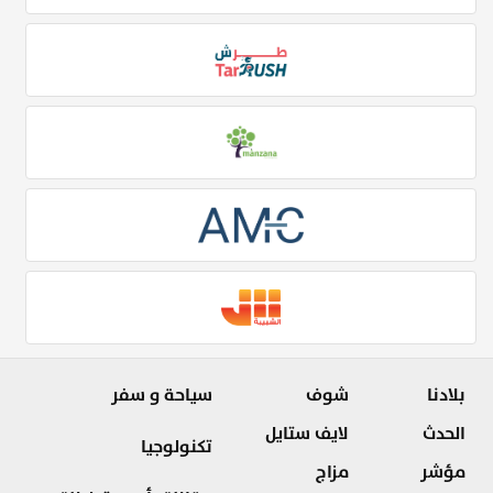
بلادنا
شوف
سياحة و سفر
الحدث
لايف ستايل
تكنولوجيا
مؤشر
مزاج