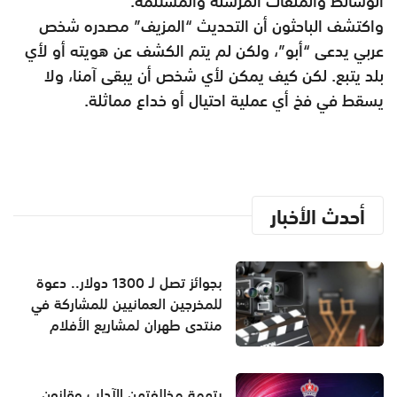
الوسائط والملفات المرسلة والمستلمة
.
واكتشف الباحثون أن التحديث “المزيف” مصدره شخص
عربي يدعى “أبو”، ولكن لم يتم الكشف عن هويته أو لأي
بلد يتبع
.
لكن كيف يمكن لأي شخص أن يبقى آمنا، ولا
يسقط في فخ أي عملية احتيال أو خداع مماثلة
.
أحدث الأخبار
بجوائز تصل لـ 1300 دولار.. دعوة
للمخرجين العمانيين للمشاركة في
منتدى طهران لمشاريع الأفلام
بتهمة مخالفتهن الآداب وقانون