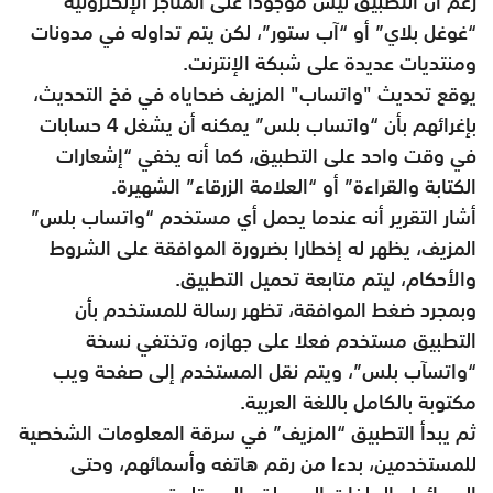
رغم أن التطبيق ليس موجودا على المتاجر الإلكترونية
“غوغل بلاي” أو “آب ستور”، لكن يتم تداوله في مدونات
ومنتديات عديدة على شبكة الإنترنت
.
يوقع تحديث "واتساب" المزيف ضحاياه في فخ التحديث،
بإغرائهم بأن “واتساب بلس” يمكنه أن يشغل 4 حسابات
في وقت واحد على التطبيق، كما أنه يخفي “إشعارات
الكتابة والقراءة” أو “العلامة الزرقاء” الشهيرة
.
أشار التقرير أنه عندما يحمل أي مستخدم “واتساب بلس”
المزيف، يظهر له إخطارا بضرورة الموافقة على الشروط
والأحكام، ليتم متابعة تحميل التطبيق
.
وبمجرد ضغط الموافقة، تظهر رسالة للمستخدم بأن
التطبيق مستخدم فعلا على جهازه، وتختفي نسخة
“واتسآب بلس”، ويتم نقل المستخدم إلى صفحة ويب
مكتوبة بالكامل باللغة العربية
.
ثم يبدأ التطبيق “المزيف” في سرقة المعلومات الشخصية
للمستخدمين، بدءا من رقم هاتفه وأسمائهم، وحتى