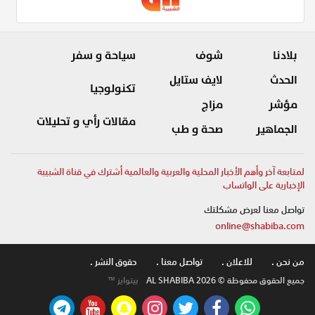
بلادنا
شوف
سياحة و سفر
الحدث
لايف ستايل
تكنولوجيا
مؤشر
مزاج
مقالات رأي و تحليلات
الجماهير
صحة و طب
لمتابعة آخر وأهم الأخبار المحلية والعربية والعالمية أشترك في قناة الشبيبة
الإخبارية على الواتساب
تواصل معنا لعرض مشكلتك
online@shabiba.com
من نحن .
للاعلان .
تواصل معنا .
حقوق النشر .
جميع الحقوق محفوظة © AL SHABIBA 2026
بيتوايز ™