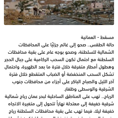
مسقط - العمانية
حالة الطقس.. صحو إلى غائم جزئيًا على المحافظات
الشمالية للسلطنة، وصحو بوجه عام على بقية محافظات
السلطنة مع احتمال تكون السحب الركامية على جبال الحجر
وهطول أمطار متفرقة خلال فترة ما بعد الظهيرة، واحتمال
تشكل السحب المنخفضة أو الضباب المتقطع خلال فترة
آخر الليل والصباح الباكر على أجزاء من محافظات جنوب
الشرقية والوسطى وظفار.
الرياح.. تهب على المناطق الساحلية لبحر عمان رياح شمالية
شرقية خفيفة إلى معتدلة نهاراً تتحول إلى متغيرة الاتجاه
خفيفة ليلا، فيما تهب على بقية محافظات السلطنة رياح