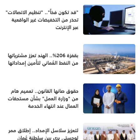
"قد تكون فخاً".. "تنظيم الاتصالات"
تحذر من التخفيضات غير الواقعية
عبر الإنترنت
بقفزة 206%.. الهند تعزز مشترياتها
من النفط العُماني لتأمين إمداداتها
حقوق صانها القانون.. تعميم هام
من "وزارة العمل" بشأن مستحقات
العمال عند انتهاء الخدمة
لتعزيز سلاسل الإمداد.. إطلاق ممر
لوجستي بري بين سلطنة عُمان