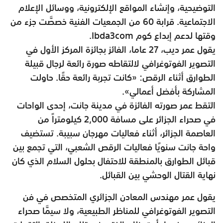
التوضيحية، وإنشاء المواقع الإلكترونية، ووسائل الإعلام
الاجتماعية. قرابة 60 من الجمعيات الفنية خصصَّت جزء من
وقتها لدعم إبداع كوم Ibda3com.
يقول عمر ديب، 27 عاما، الفائز بجائزة المركز الأول في
التصوير الفوتوغرافي لالتقاطه صورة رائعة لرجال قبيلة
الطوارق أثناء الرقص: «كانت تجربة رائعة حقًا. حاولت
المشاركة بأفضل أعمالي».
التقط عمر صورته الفائزة في مدينة جانت، إحدى الواحات
في صحراء الجزائر على مسافة 2,000 كيلومتراً من
العاصمة الجزائر، أثناء فعاليات مهرجان سبيبة. تستضيف
واحة جانت سنويًا فعاليات الرقص الشعبي، التي تجمع بين
قبائل الطوارق بالمنطقة للاحتفال بحلول السلام الذي كان
نهاية القتال الوحشي بين القبائل.
يقول عمر مهندس المعادن الجزائري المتخصص في فن
التصوير الفوتوغرافي للمناظر الطبيعية، ولا سيمَّا صحراء