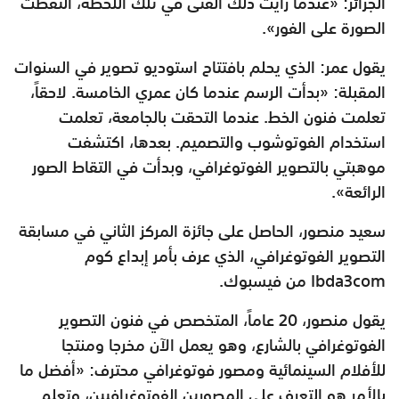
الجزائر: «عندما رأيت ذلك الفتى في تلك اللحظة، التقطت
الصورة على الفور».
يقول عمر: الذي يحلم بافتتاح استوديو تصوير في السنوات
المقبلة: «بدأت الرسم عندما كان عمري الخامسة. لاحقاً،
تعلمت فنون الخط. عندما التحقت بالجامعة، تعلمت
استخدام الفوتوشوب والتصميم. بعدها، اكتشفت
موهبتي بالتصوير الفوتوغرافي، وبدأت في التقاط الصور
الرائعة».
سعيد منصور، الحاصل على جائزة المركز الثاني في مسابقة
التصوير الفوتوغرافي، الذي عرف بأمر إبداع كوم
Ibda3com من فيسبوك.
يقول منصور، 20 عاماً، المتخصص في فنون التصوير
الفوتوغرافي بالشارع، وهو يعمل الآن مخرجا ومنتجا
للأفلام السينمائية ومصور فوتوغرافي محترف: «أفضل ما
بالأمر هو التعرف على المصورين الفوتوغرافيين، وتعلم