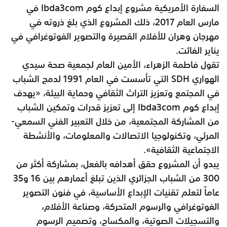
السفارة الأمريكية مشروع إبداع كوم Ibda3com في
مارس العام 2017، ذلك المشروع الذي بلغ ذروته في
مهرجان وهران للأفلام القصيرة والتصوير الفوتوغرافي في
يناير الفائت.
تقول فاطمة الزهراء، الأمين العام لجمعية صحة سيدي
الهواري SDH التي تأسست في العام 1991 لدمج الشباب
في المجتمع وتعزيز التراث الثقافي وحماية البيئة، «يهدف
إبداع كوم Ibda3com إلى تعزيز قدرات وتمكين الشباب
من المشاركة المجتمعية، من خلال التعبير الفني السمعي-
المرئي، وتكنولوجيا الاتصالات والمعلومات، والأنشطة
الاجتماعية الثقافية».
يبدو أن المشروع حقق أهدافه بالفعل، بمشاركة أكثر من
300 من الشباب الجزائري الذين تبلغ أعمارهم بين 16 و35
عاماً لتعلم تقنيات الإبداع الأساسية، في فنون التصوير
الفوتوغرافي والرسوم المتحركة، وصناعة الأفلام،
والتسجيلات الصوتية، والمكساج، وتصميم الرسوم