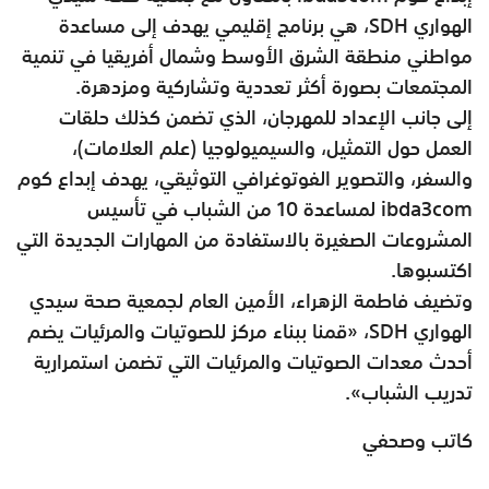
الهواري SDH، هي برنامج إقليمي يهدف إلى مساعدة
مواطني منطقة الشرق الأوسط وشمال أفريقيا في تنمية
المجتمعات بصورة أكثر تعددية وتشاركية ومزدهرة.
إلى جانب الإعداد للمهرجان، الذي تضمن كذلك حلقات
العمل حول التمثيل، والسيميولوجيا (علم العلامات)،
والسفر، والتصوير الفوتوغرافي التوثيقي، يهدف إبداع كوم
ibda3com لمساعدة 10 من الشباب في تأسيس
المشروعات الصغيرة بالاستفادة من المهارات الجديدة التي
اكتسبوها.
وتضيف فاطمة الزهراء، الأمين العام لجمعية صحة سيدي
الهواري SDH، «قمنا ببناء مركز للصوتيات والمرئيات يضم
أحدث معدات الصوتيات والمرئيات التي تضمن استمرارية
تدريب الشباب».
كاتب وصحفي