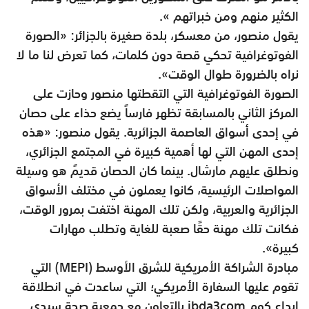
الكثير منهم ومن خبراتهم ».
يقول منصور، من معسكر، بلدة صغيرة بالجزائر: «الصورة
الفوتوغرافية تحكي قصة دون كلمات، كما تعرض لنا ما لا
نراه بالضرورة طوال الوقت».
الصورة الفوتوغرافية التي التقطتها منصور وحازت على
المركز الثاني بالمسابقة تظهر فارساً يضع حذاء على حصان
في إحدى أسواق العاصمة الجزائرية. يقول منصور: «هذه
إحدى المهن التي لها أهمية كبيرة في المجتمع الجزائري،
ونطلق عليهم مارشال. بينما كان الحصان قديمً هو وسيلة
المواصلات الرئيسية، كانوا يعملون في مختلف الأسواق
الجزائرية والعربية، ولكن تلك المهنة اختفت بمرور الوقت،
فكانت تلك مهنة حقًا صعبة للغاية وتطلب مهارات
كبيرة».
مبادرة الشراكة الأمريكية للشرق الأوسط (MEPI) التي
تقوم عليها السفارة الأمريكي؛ التي ساعدت في انطلاقة
إبداع كوم ibda3com بالتعاون مع جمعية صحة سيدي