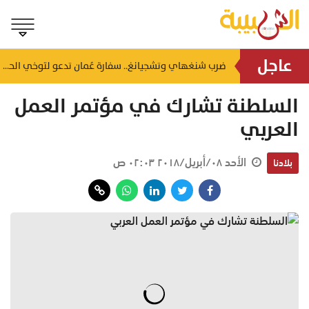
عاجل
صعود المؤشر وقيمة التداولات تتجاوز 46 مليون ريال.. ملخص تداولات بورصة مسقط اليوم
ضرب شنغهاي وتشجيانغ.. سفارة عُمان تدعو لتوخي الحيطة إثر إعصار مداري بالصين
منذ ١٧ ساعة
السلطنة تشارك في مؤتمر العمل
العربي
الأحد ٠٨/أبريل/٢٠١٨ ٠٢:٠٣ ص
بلادنا