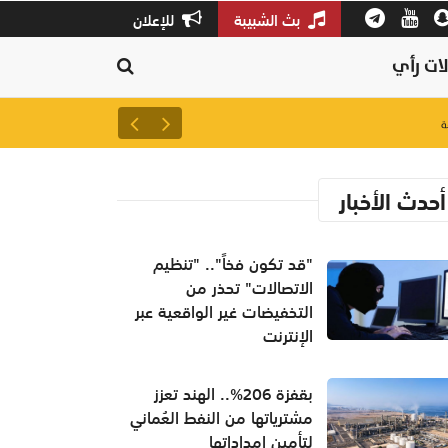
بث الشبيبة
للإعلان
ات رأي
لتعزيز سلاسل الإمداد.. إطلاق 
أحدث الأخبار
"قد تكون فخاً".. "تنظيم
الاتصالات" تحذر من
التخفيضات غير الواقعية عبر
الإنترنت
بقفزة 206%.. الهند تعزز
مشترياتها من النفط العُماني
لتأمين إمداداتها