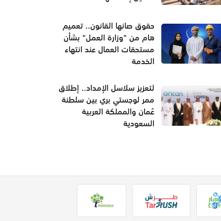
حقوق صانها القانون.. تعميم
هام من "وزارة العمل" بشأن
مستحقات العمال عند انتهاء
الخدمة
لتعزيز سلاسل الإمداد.. إطلاق
ممر لوجستي بري بين سلطنة
عُمان والمملكة العربية
السعودية