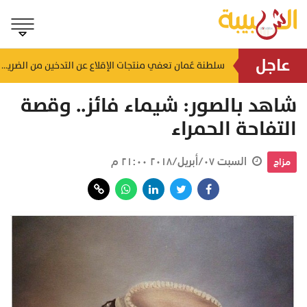
عاجل
لضمان الالتزام بالاشتراطات.. حملات تفتيشية تُستهدف محطات الوقود والمنشآت بالظاهرة
سلطنة عُمان تعفي منتجات الإقلاع عن التدخين من الضريبة
منذ ساعتين
شاهد بالصور: شيماء فائز.. وقصة
التفاحة الحمراء
السبت ٠٧/أبريل/٢٠١٨ ٢١:٠٠ م
مزاج