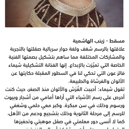
مسقط - زينب الهاشمية
علاقتها بالرسم شغف ولغة حوار سريالية صقلتها بالتجربة
والمشاركات المختلفة مما ساهم بتشكيل بصمتها الفنية
الخاصة التي تميّزت بالإبداع. إنها الفنانة التشكيلية شيماء
فائز عون التي تحكي لنا في السطور المقبلة حكايتها عن
الألوان والفرشاة والطبيعة.
تقول شيماء: أحببت الفُرَش والألوان منذ الصغر، حيث كنت
أحرص على رسم الأشياء التي أراها أمامي من أشجار وبيوت
ورسوم وذلك في سن مبكرة. وكبر معي حلمي وشغفي
للرسم إلى مرحلة الثانوية وذلك بتشجيع ودعم من الأهل،
كما لا أنسى دور معلمتي في صقل موهبتي وتحفيزها