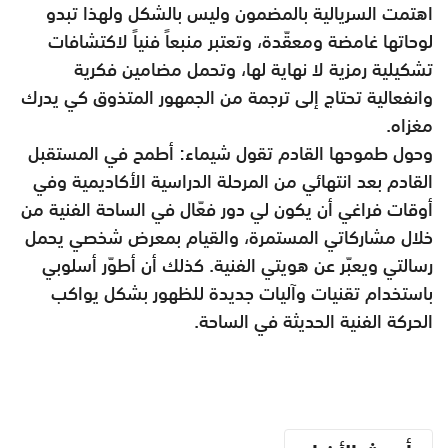
اهتمت السريالية بالمضمون وليس بالشكل ولهذا تبدو
لوحاتها غامضة ومعقّدة، وتعتبر منبعاً فنياً لاكتشافات
تشكيلية رمزية لا نهاية لها، وتحمل مضامين فكرية
وانفعالية تحتاج إلى ترجمة من الجمهور المتذوق كي يدرك
مغزاه.
وحول طموحها القادم تقول شيماء: أطمح في المستقبل
القادم بعد انتهائي من المرحلة الدراسية الأكاديمية وفي
أوقات فراغي أن يكون لي دور فعّال في الساحة الفنية من
خلال مشاركاتي المستمرة، والقيام بمعرض شخصي يحمل
رسالتي ويعبّر عن هويتي الفنية. كذلك أن أطوّر أسلوبي
باستخدام تقنيات وآليات جديدة للظهور بشكل يواكب
الحركة الفنية الحديثة في الساحة.