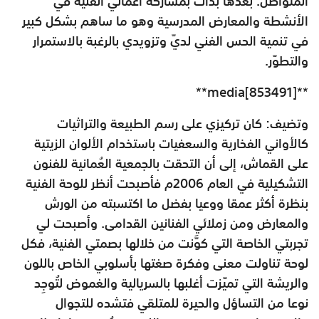
المتواصل. بعدها بدأت بمشاركة أعمالي الفنية في
الأنشطة والمعارض المدرسية وهو ما ساهم بشكل كبير
في تنمية الحس الفني لديّ وتزويدي بالرغبة بالاستمرار
والتطوّر.
**media[853491]**
وتضيف: كان تركيزي على رسم الطبيعة والتراثيات
كالأواني الفخارية والسعفيات باستخدام الألوان الزيتية
على القماش، إلى أن التحقت بالجمعية العُمانية للفنون
التشكيلية في العام 2006م فأصبحت أنظر للوحة الفنية
بنظرة أكثر عمقا ووعيا بفضل ما اكتسبته من الورش
والمعارض ومن زملائي الفنانين القدامى. وأصبحت لي
تجربتي الخاصة التي كوَّنت من خلالها بصمتي الفنية، فكل
لوحة تناولت معنى وفكرة صغتها بأسلوبي الخاص باللون
والريشة التي تميّزت أغلبها بالسريالية والغموض لتُوجِد
نوعا من التساؤل والحيرة للمتلقي فتشده للتجوال