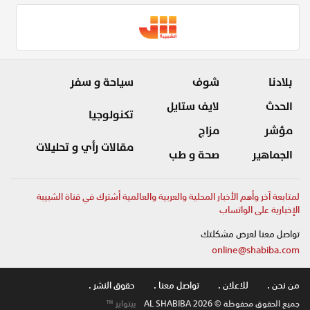
بلادنا
شوف
سياحة و سفر
الحدث
لايف ستايل
تكنولوجيا
مؤشر
مزاج
مقالات رأي و تحليلات
الجماهير
صحة و طب
لمتابعة آخر وأهم الأخبار المحلية والعربية والعالمية أشترك في قناة الشبيبة
الإخبارية على الواتساب
تواصل معنا لعرض مشكلتك
online@shabiba.com
من نحن .
للاعلان .
تواصل معنا .
حقوق النشر .
جميع الحقوق محفوظة © AL SHABIBA 2026
بيتوايز ™