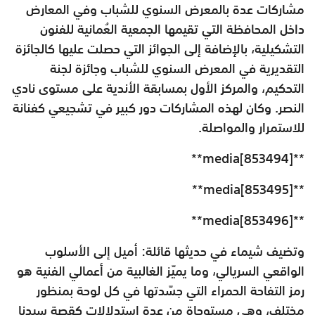
مشاركات عدة بالمعرض السنوي للشباب وفي المعارض
داخل المحافظة التي تقيمها الجمعية العُمانية للفنون
التشكيلية، بالإضافة إلى الجوائز التي حصلت عليها كالجائزة
التقديرية في المعرض السنوي للشباب وجائزة لجنة
التحكيم، والمركز الأول بمسابقة الأندية على مستوى نادي
النصر. وكان لهذه المشاركات دور كبير في تشجيعي كفنانة
للاستمرار والمواصلة.
**media[853494]**
**media[853495]**
**media[853496]**
وتضيف شيماء في حديثها قائلة: أميل إلى الأسلوب
الواقعي السريالي، وما يميّز الغالبية من أعمالي الفنية هو
رمز التفاحة الحمراء التي جسّدتها في كل لوحة بمنظور
مختلف، وهي مستوحاة من عدة استدلالات كقصة سيدنا