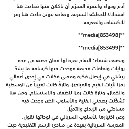
آدم وحواء والثمرة المحرّم أن يأكلان منها فجاءت هنا
استدلالا للخطيئة البشرية، وتفاحة نيوتن جاءت هنا رمز
للاكتشاف والمعرفة.
**media[853498]**
**media[853499]**
وتضيف شيماء: التفاح ثمرة لها معان خصبة في عدة
روايات وثقافات قديمة فوجدت فيها كرسامة ما يشدّ
ريشتي في إيصال فكرة ومعنى فكانت في إحدى أعمالي
رمزا لثبات القيم والمبادئ، وتارةً كانت تعبيراً عن الوسطية
والكمال، وتارة كانت رمزا للضعف والاستسلام. ومن هنا
تشكّلت بصمتي الفنية والأسلوب الذي وجدت فيه
مساحتي من الإبداع والتميُّز.
وعن اختيارها للأسلوب السريالي في لوحاتها تقول:
المدرسة السريالية بعيدة عن مبادئ الرسم التقليدية حيث