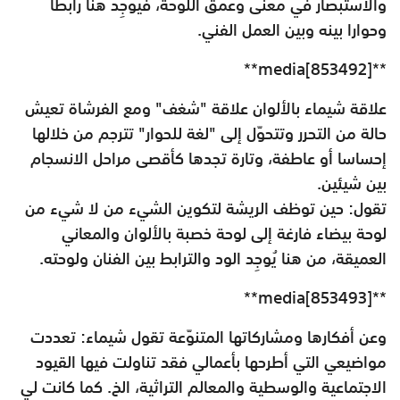
والاستبصار في معنى وعمق اللوحة، فيُوجِد هنا رابطا
وحوارا بينه وبين العمل الفني.
**media[853492]**
علاقة شيماء بالألوان علاقة "شغف" ومع الفرشاة تعيش
حالة من التحرر وتتحوّل إلى "لغة للحوار" تترجم من خلالها
إحساسا أو عاطفة، وتارة تجدها كأقصى مراحل الانسجام
بين شيئين.
تقول: حين توظف الريشة لتكوين الشيء من لا شيء من
لوحة بيضاء فارغة إلى لوحة خصبة بالألوان والمعاني
العميقة، من هنا يُوجِد الود والترابط بين الفنان ولوحته.
**media[853493]**
وعن أفكارها ومشاركاتها المتنوّعة تقول شيماء: تعددت
مواضيعي التي أطرحها بأعمالي فقد تناولت فيها القيود
الاجتماعية والوسطية والمعالم التراثية، الخ. كما كانت لي