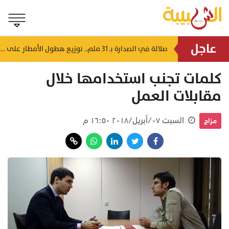
عاجل
بينهم طفل.. قتلى وجرحى في قصف روسي يستهدف محيط العاصمة الأوكرانية
صلالة في الصدارة بـ 31 ملم.. توزيع هطول الأمطار على ولايات السلطنة
منذ ساعة
كلمات تجنب استخدامها خلال
مقابلات العمل
السبت ٠٧/أبريل/٢٠١٨ ١٦:٥٠ م
مزاج