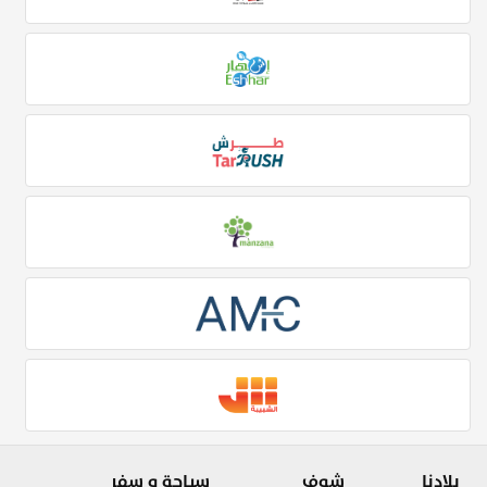
بلادنا
شوف
سياحة و سفر