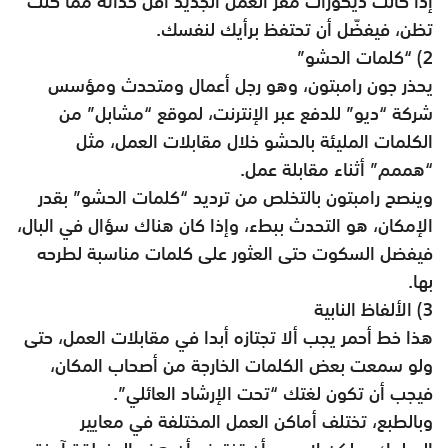
إذا كانت ديكورات مقر العمل الجديد أقل حداثة مما كنت
تظن، فيفضّل أن تحتفظ برأيك لنفسك.
2) “كلمات الحشو”
يحذر جون رامبتون، وهو رجل أعمال ومتحدث ومؤسس
شركة “ديو” للدفع عبر الإنترنت، لموقع “مشابل” من
الكلمات المليئة بالحشو خلال مقابلات العمل، مثل
“هممم” أثناء مقابلة عمل.
وينصح رامبتون بالتخلص من ترديد “كلمات الحشو” بقدر
الإمكان، هو التحدث ببطء، وإذا كان هناك سؤال في البال،
فيفضل السكوت حتى العثور على كلمات مناسبة لطرحه
بها.
3) الألفاظ النابية
هذا خط أحمر يجب ألا تجتازه أبدا في مقابلات العمل، حتى
ولو سمعت بعض الكلمات الخارجة من أصحاب المكان،
فيجب أن تكون لغتك “تحت الإرشاد العائلي”.
وبالطبع، تختلف أماكن العمل المختلفة في معايير