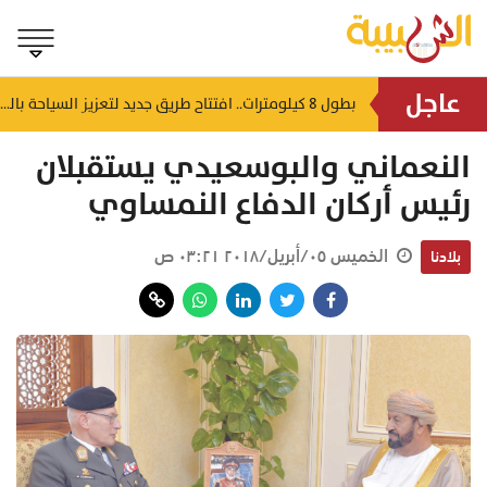
عاجل
باكستان تُشيد بشدة بسلطنة عُمان: لعبت دورًا مهمًا في حل أزمة مضيق هرمز
بطول 8 كيلومترات.. افتتاح طريق جديد لتعزيز السياحة بالجبل الأخضر
منذ ساعة
النعماني والبوسعيدي يستقبلان
رئيس أركان الدفاع النمساوي
الخميس ٠٥/أبريل/٢٠١٨ ٠٣:٢١ ص
بلادنا