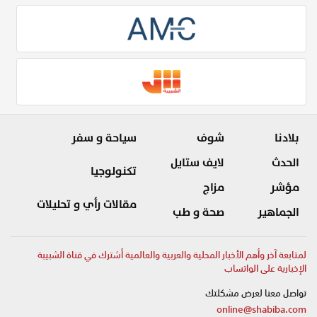
بلادنا
شوف
سياحة و سفر
الحدث
لايف ستايل
تكنولوجيا
مؤشر
مزاج
مقالات رأي و تحليلات
الجماهير
صحة و طب
لمتابعة آخر وأهم الأخبار المحلية والعربية والعالمية أشترك في قناة الشبيبة
الإخبارية على الواتساب
تواصل معنا لعرض مشكلتك
online@shabiba.com