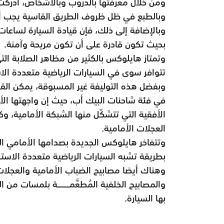
ومن خلال معرفتها بالدروب وبالأشخاص، أدركت ت
وبالطبع في ظل ظروف الطريق القاسية يجب أن
وبالإضافة إلى ذلك، فإن قيادة السيارة لساعات 
بحيث تكون قادرة على أن تكون مريحة وآمنة.
وتمتاز هايلوكس بالكثير من مظاهر الصلابة التي 
تتوافر سوى في السيارات الرياضية متعددة ال
وبفضل هذه التوليفة غير المسبوقة، يمكن ال
في فئة شاحنات البيك أب، حيث إن واجهتها الأ
الأفقية التي تتشكّل منها الشبكة الأمامية، و
العجلات الأمامية.
وتتفاخر هايلوكس الجديدة بصدامها الأمامي ا
بطريقة تشبه السيارات الرياضية متعددة الاست
وهناك أيضا مصابيح الضباب الأمامية والعجلات
والمصابيح الخلفية المُطعَّمــــــــة بلمسات من الك
بها السيارة.