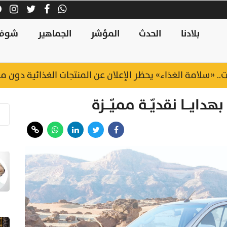
بلادنا
الحدث
المؤشر
الجماهير
شوف
ت.. «سلامة الغذاء» يحظر الإعلان عن المنتجات الغذائية دون
ـــا نقديّــة مميّـــزة