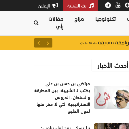
بث الشبيبة
للإعلان
تكنولوجيا
مزاج
مقالات
رأي
 موافقة مسبقة
15 مليار دولار لمشروع بتروكيماويات عُماني كويتي.. الأكبر من نوعه بين دولتين خليجيتين
منذ ١٠ ساعات
أحدث الأخبار
مرتضى بن حسن بن علي
يكتب لـ الشبيبة: بين المطرقة
والسندان: الدروس
الاستراتيجية التي لا مفر منها
لدول الخليج
زيلينسكي بعد لقاء ترامب: