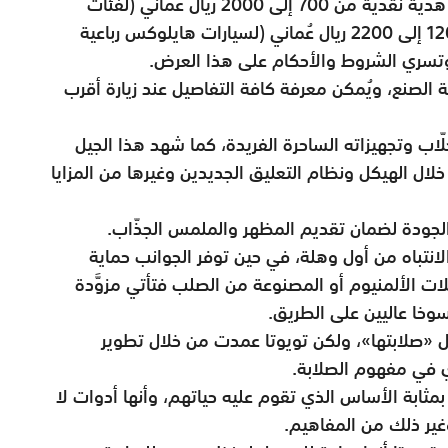
وتتوفر تويوتا هايلوكس في الوقت الحالي مع هدية نقدية من 700 إلى 2000 ريال عُماني (لفئات
الدفع الثنائي)، فيما تتوافر بهدية نقدية من 1200 إلى 2200 ريال عُماني (لسيارات هايلوكس رباعية
، وتسري الشروط والأحكام على هذا العرض.
ة الصنع، ويُمكن معرفة كافة التفاصيل عند زيارة أقرب
ّاب وتجهيزاته الساحرة الفريدة، كما شهد هذا الجيل
خلال الهيكل ونظام التعليق الجديدين وغيرها من المزايا
الجودة لضمان تقديم المظهر والملمس الجذّاب.
الانتباه من أول وهلة، في حين توفر الجوانب حماية
لات الألمنيوم أو المصنوعة من الصلب فتأتي مزوَّدة
سوخا عاليين على الطريق.
ال «صلابتها»، ولكن تويوتا عمدت من خلال تطوير
 في مفهوم الصلابة.
بمثابة الأساس الذي تقوم عليه حياتهم، وأنها أدوات لا
 وغير ذلك من المفاهيم.