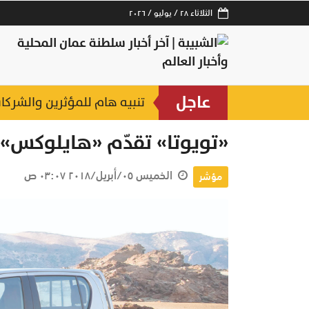
الثلاثاء ٢٨ / يوليو / ٢٠٢٦
عاجل
تنبيه هام للمؤثرين والشركا
«تويوتا» تقدّم «هايلوكس» بهداي
الخميس ٠٥/أبريل/٢٠١٨ ٠٣:٠٧ ص
مؤشر