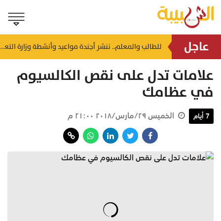
عاجل
إنجاز دولي جديد.. اختيار سلطنة عُمان ممثلاً لقارة آسيا في القمة الأفريقية للسلامة المرورية
للطالب والمعلم.. ننشر أجندة مواعيد وأنشطة وزارة التعليم لشهر أغسطس 2026
ذ ٤٥ دقيقة
منذ ساعة
علامات تدل على نقص الكالسيوم
في عظامك
الخميس ٢٩/مارس/٢٠١٨ ٢١:٠٠ م
7 أيام