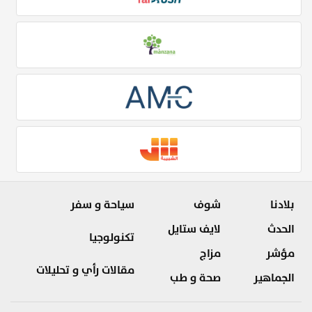
بلادنا
شوف
سياحة و سفر
الحدث
لايف ستايل
تكنولوجيا
مؤشر
مزاج
مقالات رأي و تحليلات
الجماهير
صحة و طب