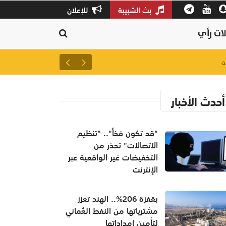
بث الشبيبة
للإعلان
ات رأي
لتعزيز سلاسل الإمداد.. إطلاق 
أحدث الأخبار
"قد تكون فخاً".. "تنظيم
الاتصالات" تحذر من
التخفيضات غير الواقعية عبر
الإنترنت
بقفزة 206%.. الهند تعزز
مشترياتها من النفط العُماني
لتأمين إمداداتها