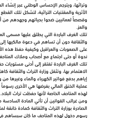
وتراثها، ويترجم الإحساس الوطني عبر إنشاء ال
الأثرية والمقتنيات التراثية، لتشكل تلك القطع 
وقصصاً لعمانيين ضحوا بحياتهم وجهدهم من أج
والعز.
تلك الغرف الباردة التي يطلق عليها مسمى الم
والثقافة دون أن تساهم في دعوة مالكيها إلى 
على الصعوبات والعراقيل وكيفية حفظ هذه الأ
ندوة أو حتى اجتماع مع أصحاب وملاك المتاحف
تلك الغرف الباردة تفتقر إلى أدنى مستويات حف
الاهتمام بها، وتثقل وزارة التراث والثقافة ك
إياهم بدفع فواتير الكهرباء والماء وغيرها من 
عملية الخنق المالي بفرضها هي الأخرى رسوماً
لهذه المتاحف الخاصة لأنها حفظت تراث البلاد.
ومن غرائب القوانين أن تأتي المادة السادسة م
الصادرة بوزارة التراث والثقافة كمادة خانقة 
رسوم دخول لهذه المتاحف ما كان سيساهم في