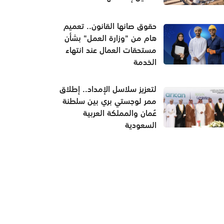
حقوق صانها القانون.. تعميم
هام من "وزارة العمل" بشأن
مستحقات العمال عند انتهاء
الخدمة
لتعزيز سلاسل الإمداد.. إطلاق
ممر لوجستي بري بين سلطنة
عُمان والمملكة العربية
السعودية