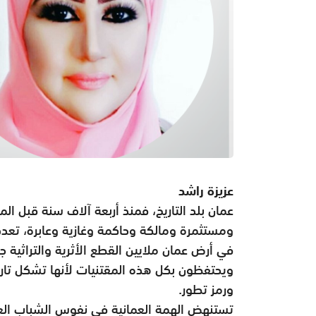
عزيزة راشد
عمان بلد التاريخ، فمنذ أربعة آلاف سنة قبل الم
ومستثمرة ومالكة وحاكمة وغازية وعابرة، تعدد ا
في أرض عمان ملايين القطع الأثرية والتراثية ج
ويحتفظون بكل هذه المقتنيات لأنها تشكل تا
ورمز تطور.
تستنهض الهمة العمانية في نفوس الشباب الع