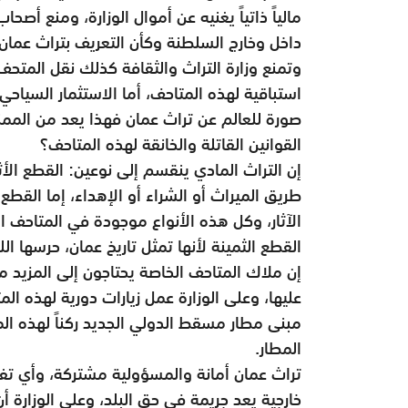
مالياً ذاتياً يغنيه عن أموال الوزارة، ومنع أصح
داخل وخارج السلطنة وكأن التعريف بتراث عمان
وتمنع وزارة التراث والثقافة كذلك نقل المتحف
استباقية لهذه المتاحف، أما الاستثمار السياح
صورة للعالم عن تراث عمان فهذا يعد من الممنو
القوانين القاتلة والخانقة لهذه المتاحف؟
إن التراث المادي ينقسم إلى نوعين: القطع الأثري
طريق الميراث أو الشراء أو الإهداء، إما القط
الآثار، وكل هذه الأنواع موجودة في المتاحف ال
القطع الثمينة لأنها تمثل تاريخ عمان، حرسها ال
إن ملاك المتاحف الخاصة يحتاجون إلى المزيد من
عليها، وعلى الوزارة عمل زيارات دورية لهذه ال
مبنى مطار مسقط الدولي الجديد ركناً لهذه الم
المطار.
تراث عمان أمانة والمسؤولية مشتركة، وأي تفر
خارجية يعد جريمة في حق البلد، وعلى الوزارة أن