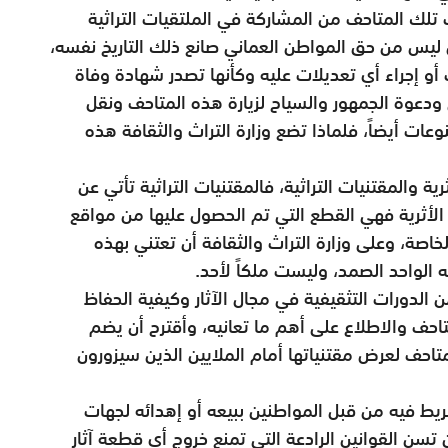
اب تلك المتاحف من المشاركة في الملتقيات التراثية
 ليس من حق المواطن العماني صانع ذلك التاريخ نفسه،
 أو إجراء أي تعديلات عليه وكأنها تصدر شهادة وفاة
ي ودعوة الجمهور والسياح لزيارة هذه المتاحف ونقل
عات أيضاً، فلماذا تضع وزارة التراث والثقافة هذه
ة والمقتنيات التراثية، فالمقتنيات التراثية تأتي عن
ع الأثرية فهي القطع التي تم الحصول عليها من مواقع
خاصة، وعلى وزارة التراث والثقافة أن تعتني بهذه
له الواحد الصمد، وليست ملكاً لأحد.
 الدورات التثقيفية في مجال الآثار وكيفية الحفاظ
متاحف والاطلاع على أهم ما تعانيه، وأقترح أن يضم
تاحف لعرض مقتنياتها أمام الملايين الذين سيزورون
يط فيه من قبل المواطنين ببيعه أو إهدائه لجهات
 تسن القوانين الرادعة التي تمنع خروج أي قطعة آثار