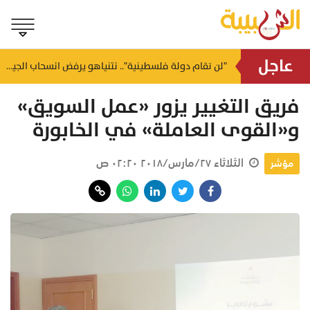
عاجل
ضرب شنغهاي وتشجيانغ.. سفارة عُمان تدعو لتوخي الحيطة إثر إعصار مداري بالصين
"لن تقام دولة فلسطينية".. نتنياهو يرفض انسحاب الجيش من غزة ويشترط تجريد السلاح
منذ ١٦ ساعة
فريق التغيير يزور «عمل السويق»
و«القوى العاملة» في الخابورة
الثلاثاء ٢٧/مارس/٢٠١٨ ٠٢:٢٠ ص
مؤشر